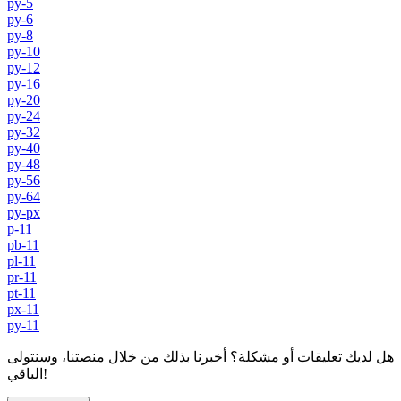
py-5
py-6
py-8
py-10
py-12
py-16
py-20
py-24
py-32
py-40
py-48
py-56
py-64
py-px
p-11
pb-11
pl-11
pr-11
pt-11
px-11
py-11
هل لديك تعليقات أو مشكلة؟ أخبرنا بذلك من خلال منصتنا، وسنتولى
الباقي!