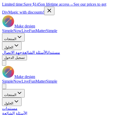
Limited time:
Save
$145
on lifetime access
→
See our prices to get
DivMagic with discounts!
Make design
Simple
Now
Live
Fun
Matter
Simple
المنتجات
الحلول
مستندات
الأسئلة الشائعة
جهة الاتصال
تسجيل الدخول
Make design
Simple
Now
Live
Fun
Matter
Simple
المنتجات
الحلول
مستندات
الأسئلة الشائعة