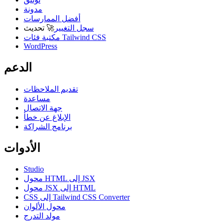
مدونة
أفضل الممارسات
سجل التغيير
🚀
تحديث
مكتبة فئات Tailwind CSS
WordPress
الدعم
تقديم الملاحظات
مساعدة
جهة الاتصال
الإبلاغ عن خطأ
برنامج الشراكة
الأدوات
Studio
محول HTML إلى JSX
محول JSX إلى HTML
CSS إلى Tailwind CSS Converter
محول الألوان
مولد التدرج