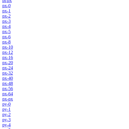
pl-px
px-0
px-1
px-2
px-3
px-4
px-5
px-6
px-8
px-10
px-12
px-16
px-20
px-24
px-32
px-40
px-48
px-56
px-64
px-px
py-0
py-1
py-2
py-3
py-4