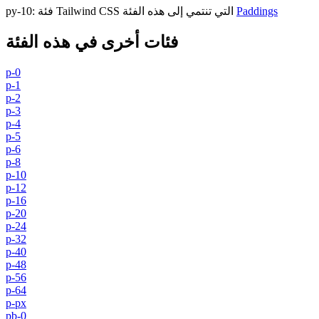
Paddings
فئة Tailwind CSS التي تنتمي إلى هذه الفئة
:
py-10
فئات أخرى في هذه الفئة
p-0
p-1
p-2
p-3
p-4
p-5
p-6
p-8
p-10
p-12
p-16
p-20
p-24
p-32
p-40
p-48
p-56
p-64
p-px
pb-0