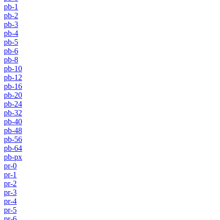
pb-1
pb-2
pb-3
pb-4
pb-5
pb-6
pb-8
pb-10
pb-12
pb-16
pb-20
pb-24
pb-32
pb-40
pb-48
pb-56
pb-64
pb-px
pr-0
pr-1
pr-2
pr-3
pr-4
pr-5
pr-6