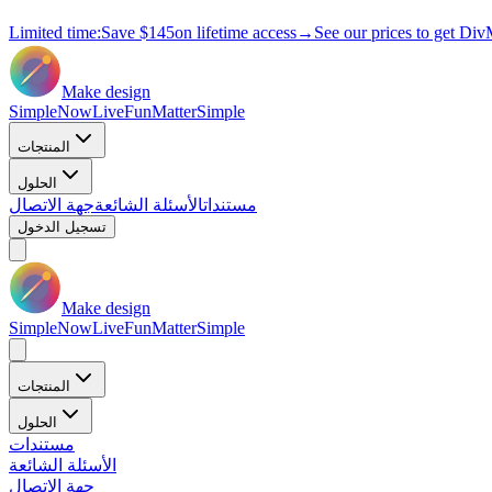
Limited time:
Save
$145
on lifetime access
→
See our prices to get Div
Make design
Simple
Now
Live
Fun
Matter
Simple
المنتجات
الحلول
مستندات
الأسئلة الشائعة
جهة الاتصال
تسجيل الدخول
Make design
Simple
Now
Live
Fun
Matter
Simple
المنتجات
الحلول
مستندات
الأسئلة الشائعة
جهة الاتصال