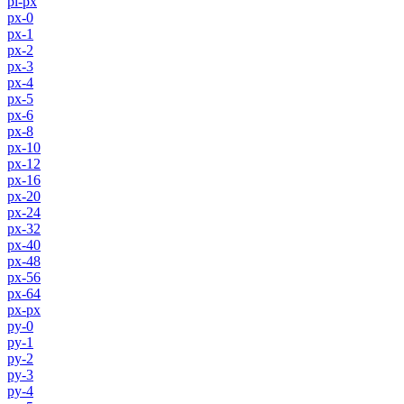
pl-px
px-0
px-1
px-2
px-3
px-4
px-5
px-6
px-8
px-10
px-12
px-16
px-20
px-24
px-32
px-40
px-48
px-56
px-64
px-px
py-0
py-1
py-2
py-3
py-4