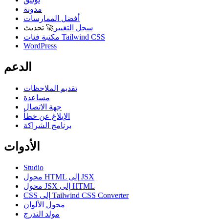
مدونة
أفضل الممارسات
سجل التغيير
🚀
تحديث
مكتبة فئات Tailwind CSS
WordPress
الدعم
تقديم الملاحظات
مساعدة
جهة الاتصال
الإبلاغ عن خطأ
برنامج الشراكة
الأدوات
Studio
محول HTML إلى JSX
محول JSX إلى HTML
CSS إلى Tailwind CSS Converter
محول الألوان
مولد التدرج