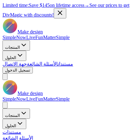
Limited time:
Save
$145
on lifetime access
→
See our prices to get
DivMagic with discounts!
Make design
Simple
Now
Live
Fun
Matter
Simple
المنتجات
الحلول
مستندات
الأسئلة الشائعة
جهة الاتصال
تسجيل الدخول
Make design
Simple
Now
Live
Fun
Matter
Simple
المنتجات
الحلول
مستندات
الأسئلة الشائعة