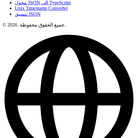
محول JSON إلى TypeScript
Unix Timestamp Converter
تنسيق JSON
© 2026. جميع الحقوق محفوظة.