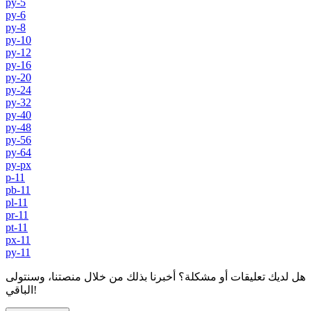
py-5
py-6
py-8
py-10
py-12
py-16
py-20
py-24
py-32
py-40
py-48
py-56
py-64
py-px
p-11
pb-11
pl-11
pr-11
pt-11
px-11
py-11
هل لديك تعليقات أو مشكلة؟ أخبرنا بذلك من خلال منصتنا، وسنتولى
الباقي!