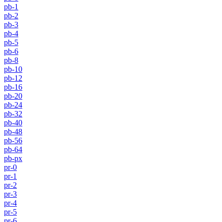
pb-1
pb-2
pb-3
pb-4
pb-5
pb-6
pb-8
pb-10
pb-12
pb-16
pb-20
pb-24
pb-32
pb-40
pb-48
pb-56
pb-64
pb-px
pr-0
pr-1
pr-2
pr-3
pr-4
pr-5
pr-6