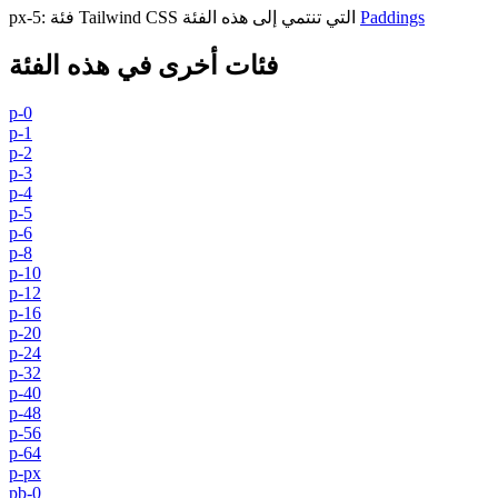
Paddings
فئة Tailwind CSS التي تنتمي إلى هذه الفئة
:
px-5
فئات أخرى في هذه الفئة
p-0
p-1
p-2
p-3
p-4
p-5
p-6
p-8
p-10
p-12
p-16
p-20
p-24
p-32
p-40
p-48
p-56
p-64
p-px
pb-0