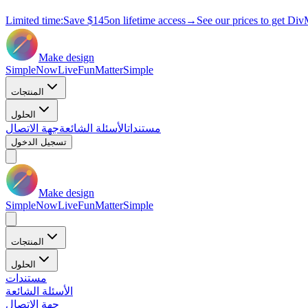
Limited time:
Save
$145
on lifetime access
→
See our prices to get Div
Make design
Simple
Now
Live
Fun
Matter
Simple
المنتجات
الحلول
مستندات
الأسئلة الشائعة
جهة الاتصال
تسجيل الدخول
Make design
Simple
Now
Live
Fun
Matter
Simple
المنتجات
الحلول
مستندات
الأسئلة الشائعة
جهة الاتصال