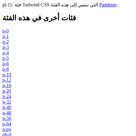
Paddings
فئة Tailwind CSS التي تنتمي إلى هذه الفئة
:
pl-11
فئات أخرى في هذه الفئة
p-0
p-1
p-2
p-3
p-4
p-5
p-6
p-8
p-10
p-12
p-16
p-20
p-24
p-32
p-40
p-48
p-56
p-64
p-px
pb-0