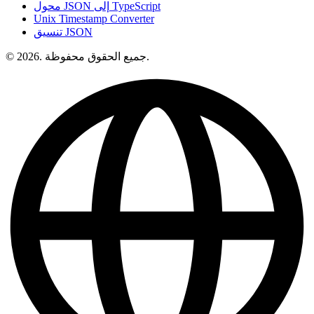
محول JSON إلى TypeScript
Unix Timestamp Converter
تنسيق JSON
© 2026. جميع الحقوق محفوظة.