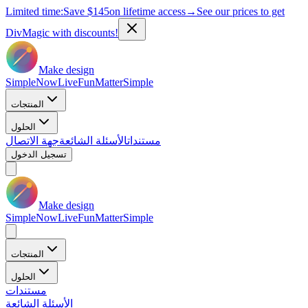
Limited time:
Save
$145
on lifetime access
→
See our prices to get
DivMagic with discounts!
Make design
Simple
Now
Live
Fun
Matter
Simple
المنتجات
الحلول
مستندات
الأسئلة الشائعة
جهة الاتصال
تسجيل الدخول
Make design
Simple
Now
Live
Fun
Matter
Simple
المنتجات
الحلول
مستندات
الأسئلة الشائعة