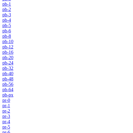
pb-1
pb-2
pb-3
pb-4
pb-5
pb-6
pb-8
pb-10
pb-12
pb-16
pb-20
pb-24
pb-32
pb-40
pb-48
pb-56
pb-64
pb-px
pr-0
pr-1
pr-2
pr-3
pr-4
pr-5
pr-6