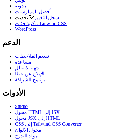
مدونة
أفضل الممارسات
سجل التغيير
🚀
تحديث
مكتبة فئات Tailwind CSS
WordPress
الدعم
تقديم الملاحظات
مساعدة
جهة الاتصال
الإبلاغ عن خطأ
برنامج الشراكة
الأدوات
Studio
محول HTML إلى JSX
محول JSX إلى HTML
CSS إلى Tailwind CSS Converter
محول الألوان
مولد التدرج