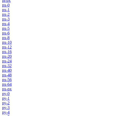
pl-px
px-0
px-1
px-2
px-3
px-4
px-5
px-6
px-8
px-10
px-12
px-16
px-20
px-24
px-32
px-40
px-48
px-56
px-64
px-px
py-0
py-1
py-2
py-3
py-4