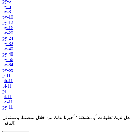
py-5
py-6
py-8
py-10
py-12
py-16
py-20
py-24
py-32
py-40
py-48
py-56
py-64
py-px
p-11
pb-11
pl-11
pr-11
pt-11
px-11
py-11
هل لديك تعليقات أو مشكلة؟ أخبرنا بذلك من خلال منصتنا، وسنتولى
الباقي!