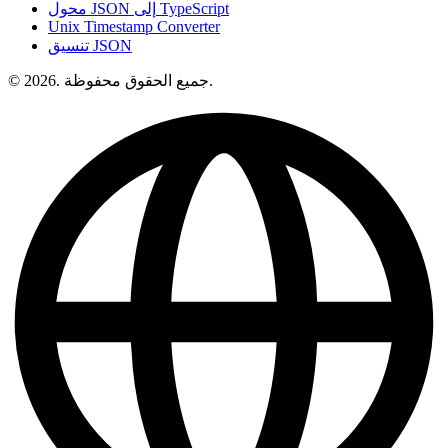
محول JSON إلى TypeScript
Unix Timestamp Converter
تنسيق JSON
© 2026. جميع الحقوق محفوظة.