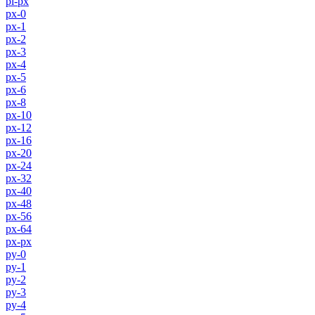
pl-px
px-0
px-1
px-2
px-3
px-4
px-5
px-6
px-8
px-10
px-12
px-16
px-20
px-24
px-32
px-40
px-48
px-56
px-64
px-px
py-0
py-1
py-2
py-3
py-4