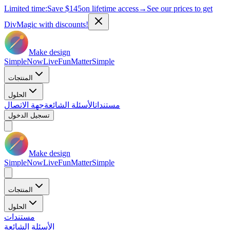
Limited time:
Save
$145
on lifetime access
→
See our prices to get
DivMagic with discounts!
Make design
Simple
Now
Live
Fun
Matter
Simple
المنتجات
الحلول
مستندات
الأسئلة الشائعة
جهة الاتصال
تسجيل الدخول
Make design
Simple
Now
Live
Fun
Matter
Simple
المنتجات
الحلول
مستندات
الأسئلة الشائعة