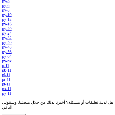
py-5
py-6
py-8
py-10
py-12
py-16
py-20
py-24
py-32
py-40
py-48
py-56
py-64
py-px
p-11
pb-11
pl-11
pr-11
pt-11
px-11
py-11
هل لديك تعليقات أو مشكلة؟ أخبرنا بذلك من خلال منصتنا، وسنتولى
الباقي!