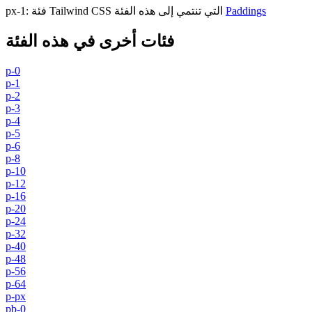
Paddings
فئة Tailwind CSS التي تنتمي إلى هذه الفئة
:
px-1
فئات أخرى في هذه الفئة
p-0
p-1
p-2
p-3
p-4
p-5
p-6
p-8
p-10
p-12
p-16
p-20
p-24
p-32
p-40
p-48
p-56
p-64
p-px
pb-0