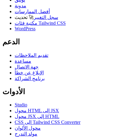
مدونة
أفضل الممارسات
سجل التغيير
🚀
تحديث
مكتبة فئات Tailwind CSS
WordPress
الدعم
تقديم الملاحظات
مساعدة
جهة الاتصال
الإبلاغ عن خطأ
برنامج الشراكة
الأدوات
Studio
محول HTML إلى JSX
محول JSX إلى HTML
CSS إلى Tailwind CSS Converter
محول الألوان
مولد التدرج