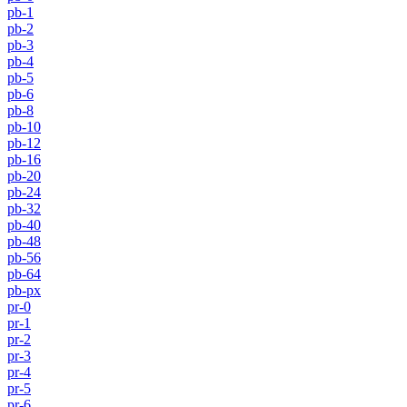
pb-1
pb-2
pb-3
pb-4
pb-5
pb-6
pb-8
pb-10
pb-12
pb-16
pb-20
pb-24
pb-32
pb-40
pb-48
pb-56
pb-64
pb-px
pr-0
pr-1
pr-2
pr-3
pr-4
pr-5
pr-6