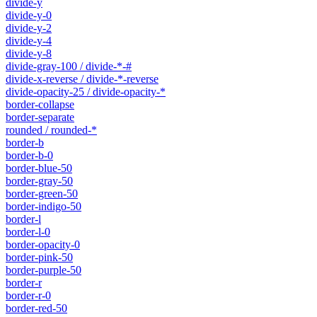
divide-y
divide-y-0
divide-y-2
divide-y-4
divide-y-8
divide-gray-100 / divide-*-#
divide-x-reverse / divide-*-reverse
divide-opacity-25 / divide-opacity-*
border-collapse
border-separate
rounded / rounded-*
border-b
border-b-0
border-blue-50
border-gray-50
border-green-50
border-indigo-50
border-l
border-l-0
border-opacity-0
border-pink-50
border-purple-50
border-r
border-r-0
border-red-50