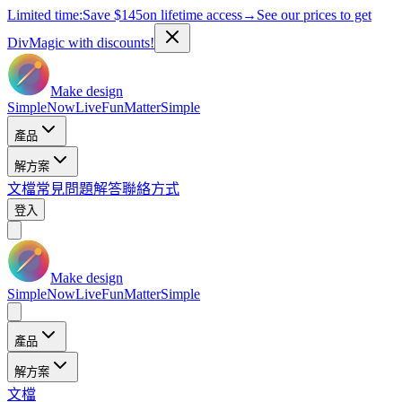
Limited time:
Save
$145
on lifetime access
→
See our prices to get
DivMagic with discounts!
Make design
Simple
Now
Live
Fun
Matter
Simple
產品
解方案
文檔
常見問題解答
聯絡方式
登入
Make design
Simple
Now
Live
Fun
Matter
Simple
產品
解方案
文檔