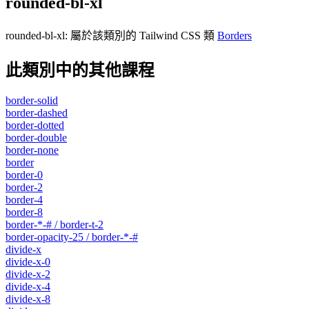
rounded-bl-xl
rounded-bl-xl
:
屬於該類別的 Tailwind CSS 類
Borders
此類別中的其他課程
border-solid
border-dashed
border-dotted
border-double
border-none
border
border-0
border-2
border-4
border-8
border-*-# / border-t-2
border-opacity-25 / border-*-#
divide-x
divide-x-0
divide-x-2
divide-x-4
divide-x-8