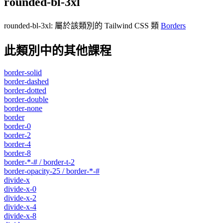
rounded-bl-3xl
rounded-bl-3xl
:
屬於該類別的 Tailwind CSS 類
Borders
此類別中的其他課程
border-solid
border-dashed
border-dotted
border-double
border-none
border
border-0
border-2
border-4
border-8
border-*-# / border-t-2
border-opacity-25 / border-*-#
divide-x
divide-x-0
divide-x-2
divide-x-4
divide-x-8