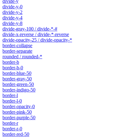
divide-y
divide-y-0
divide-y-2
divide-y-4
divide-y-8
divide-gray-100 / divide-*-#
divide-x-reverse / divide-*-reverse
divide-opacity-25 / divide-opacity-*
border-collapse
border-separate
rounded / rounded-*
border-b
border-b-0
border-blue-50
border-gray-50
border-green-50
border-indigo-50
border-l
border-l-0
border-opacity-0
border-pink-50
border-purple-50
border-r
border-r-0
border-red-50