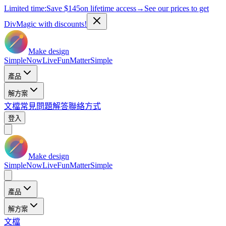
Limited time:
Save
$145
on lifetime access
→
See our prices to get
DivMagic with discounts!
Make design
Simple
Now
Live
Fun
Matter
Simple
產品
解方案
文檔
常見問題解答
聯絡方式
登入
Make design
Simple
Now
Live
Fun
Matter
Simple
產品
解方案
文檔