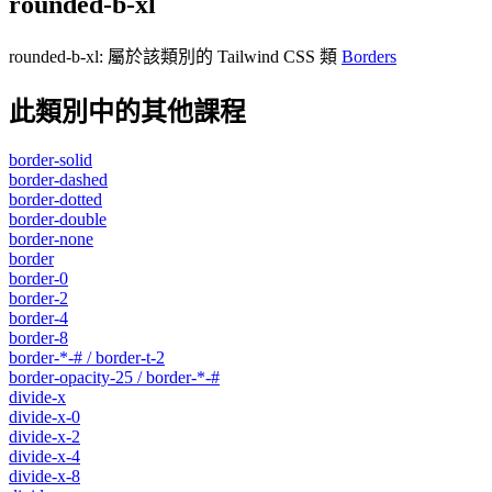
rounded-b-xl
rounded-b-xl
:
屬於該類別的 Tailwind CSS 類
Borders
此類別中的其他課程
border-solid
border-dashed
border-dotted
border-double
border-none
border
border-0
border-2
border-4
border-8
border-*-# / border-t-2
border-opacity-25 / border-*-#
divide-x
divide-x-0
divide-x-2
divide-x-4
divide-x-8