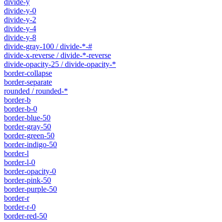
divide-y
divide-y-0
divide-y-2
divide-y-4
divide-y-8
divide-gray-100 / divide-*-#
divide-x-reverse / divide-*-reverse
divide-opacity-25 / divide-opacity-*
border-collapse
border-separate
rounded / rounded-*
border-b
border-b-0
border-blue-50
border-gray-50
border-green-50
border-indigo-50
border-l
border-l-0
border-opacity-0
border-pink-50
border-purple-50
border-r
border-r-0
border-red-50