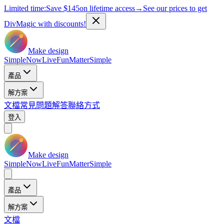
Limited time:
Save
$145
on lifetime access
→
See our prices to get
DivMagic with discounts!
Make design
Simple
Now
Live
Fun
Matter
Simple
產品
解方案
文檔
常見問題解答
聯絡方式
登入
Make design
Simple
Now
Live
Fun
Matter
Simple
產品
解方案
文檔