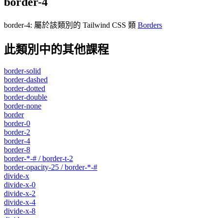
border-4
border-4
:
屬於該類別的 Tailwind CSS 類
Borders
此類別中的其他課程
border-solid
border-dashed
border-dotted
border-double
border-none
border
border-0
border-2
border-4
border-8
border-*-# / border-t-2
border-opacity-25 / border-*-#
divide-x
divide-x-0
divide-x-2
divide-x-4
divide-x-8