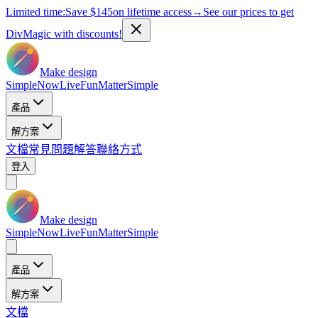
Limited time:
Save
$145
on lifetime access
→
See our prices to get
DivMagic with discounts!
Make design
Simple
Now
Live
Fun
Matter
Simple
產品
解方案
文檔
常見問題解答
聯絡方式
登入
Make design
Simple
Now
Live
Fun
Matter
Simple
產品
解方案
文檔