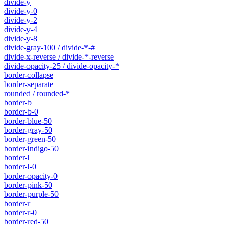
divide-y
divide-y-0
divide-y-2
divide-y-4
divide-y-8
divide-gray-100 / divide-*-#
divide-x-reverse / divide-*-reverse
divide-opacity-25 / divide-opacity-*
border-collapse
border-separate
rounded / rounded-*
border-b
border-b-0
border-blue-50
border-gray-50
border-green-50
border-indigo-50
border-l
border-l-0
border-opacity-0
border-pink-50
border-purple-50
border-r
border-r-0
border-red-50