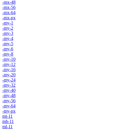
-mx-48
-mx-56
-mx-64
-mx-px
-my-1
-my-2
-my-3
-my-4
-my-5
-my-6
-my-8
-my-10
-my-12
-my-16
-my-20
-my-24
-my-32
-my-40
-my-48
-my-56
-my-64
-my-px
mt-11
mb-11
ml-11