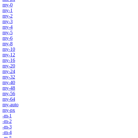
my-0
my-1
my-2
my-3
my-4
my-5
my-6
my-8
my-10
my-12
my-16
my-20
my-24
my-32
my-40
my-48
my-56
my-64
my-auto
my-px
-m-1
-m-2
-m-3
-m-4
-m-5