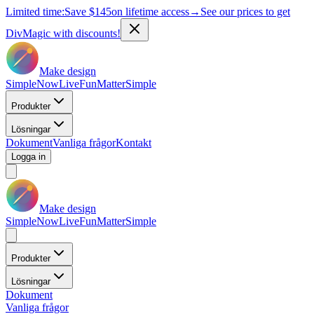
Limited time:
Save
$145
on lifetime access
→
See our prices to get
DivMagic with discounts!
Make design
Simple
Now
Live
Fun
Matter
Simple
Produkter
Lösningar
Dokument
Vanliga frågor
Kontakt
Logga in
Make design
Simple
Now
Live
Fun
Matter
Simple
Produkter
Lösningar
Dokument
Vanliga frågor