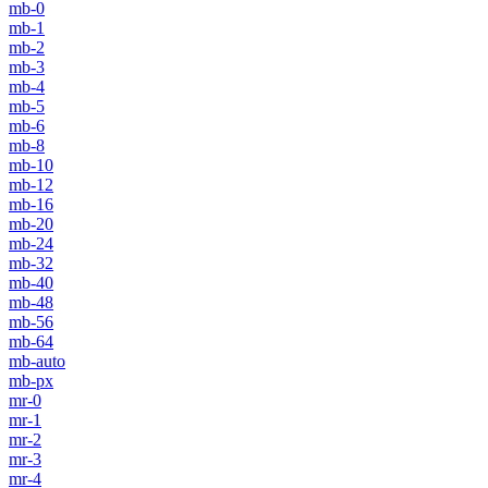
mb-0
mb-1
mb-2
mb-3
mb-4
mb-5
mb-6
mb-8
mb-10
mb-12
mb-16
mb-20
mb-24
mb-32
mb-40
mb-48
mb-56
mb-64
mb-auto
mb-px
mr-0
mr-1
mr-2
mr-3
mr-4