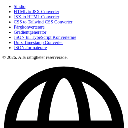
Studio
HTML to JSX Converter
JSX to HTML Converter
CSS to Tailwind CSS Converter
Färgkonverterare
Gradientgenerator
JSON till TypeScript Konverterare
Unix Timestamp Converter
JSON-formaterare
© 2026. Alla rättigheter reserverade.