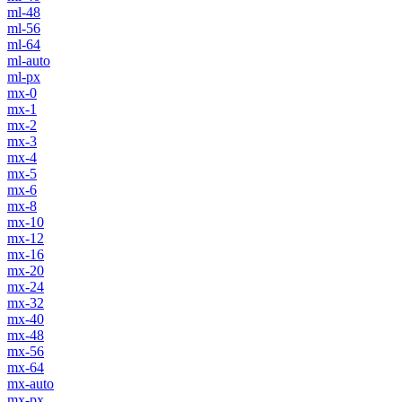
ml-48
ml-56
ml-64
ml-auto
ml-px
mx-0
mx-1
mx-2
mx-3
mx-4
mx-5
mx-6
mx-8
mx-10
mx-12
mx-16
mx-20
mx-24
mx-32
mx-40
mx-48
mx-56
mx-64
mx-auto
mx-px