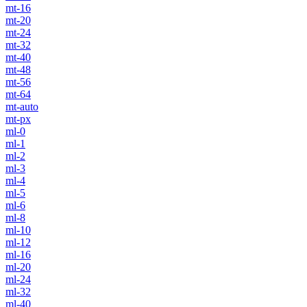
mt-16
mt-20
mt-24
mt-32
mt-40
mt-48
mt-56
mt-64
mt-auto
mt-px
ml-0
ml-1
ml-2
ml-3
ml-4
ml-5
ml-6
ml-8
ml-10
ml-12
ml-16
ml-20
ml-24
ml-32
ml-40