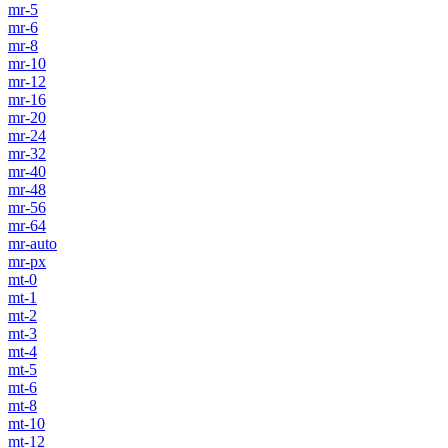
mr-5
mr-6
mr-8
mr-10
mr-12
mr-16
mr-20
mr-24
mr-32
mr-40
mr-48
mr-56
mr-64
mr-auto
mr-px
mt-0
mt-1
mt-2
mt-3
mt-4
mt-5
mt-6
mt-8
mt-10
mt-12