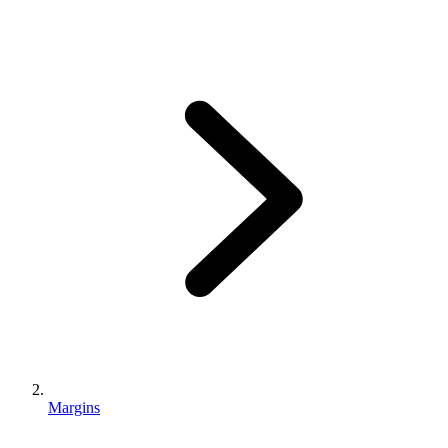
Margins