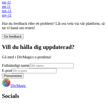
mr-11
mt-11
mx-11
my-11
Har du feedback eller ett problem? Låt oss veta via vår plattform, så
tar vi hand om resten!
Ge feedback
Vill du hålla dig uppdaterad?
Gå med i DivMagics e-postlista!
Fullständigt namn
E-post
Prenumerera
DivMagic
Socials