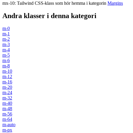
mx-10
:
Tailwind CSS-klass som hör hemma i kategorin
Margins
Andra klasser i denna kategori
m-0
m-1
m-2
m-3
m-4
m-5
m-6
m-8
m-10
m-12
m-16
m-20
m-24
m-32
m-40
m-48
m-56
m-64
m-auto
m-px