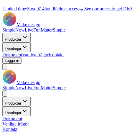
Limited time:
Save
$145
on lifetime access
→
See our prices to get Div
Make design
Simple
Now
Live
Fun
Matter
Simple
Produkter
Lösningar
Dokument
Vanliga frågor
Kontakt
Logga in
Make design
Simple
Now
Live
Fun
Matter
Simple
Produkter
Lösningar
Dokument
Vanliga frågor
Kontakt