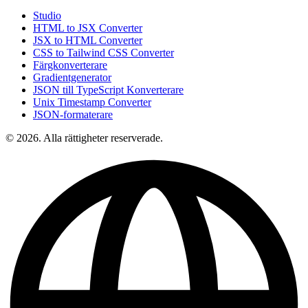
Studio
HTML to JSX Converter
JSX to HTML Converter
CSS to Tailwind CSS Converter
Färgkonverterare
Gradientgenerator
JSON till TypeScript Konverterare
Unix Timestamp Converter
JSON-formaterare
© 2026. Alla rättigheter reserverade.