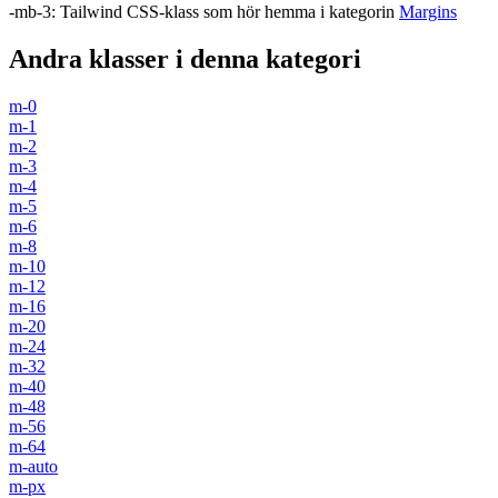
-mb-3
:
Tailwind CSS-klass som hör hemma i kategorin
Margins
Andra klasser i denna kategori
m-0
m-1
m-2
m-3
m-4
m-5
m-6
m-8
m-10
m-12
m-16
m-20
m-24
m-32
m-40
m-48
m-56
m-64
m-auto
m-px