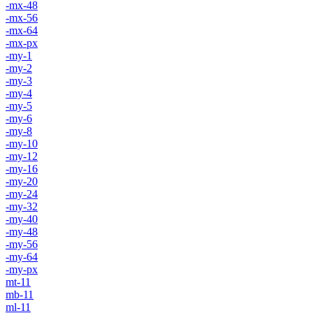
-mx-48
-mx-56
-mx-64
-mx-px
-my-1
-my-2
-my-3
-my-4
-my-5
-my-6
-my-8
-my-10
-my-12
-my-16
-my-20
-my-24
-my-32
-my-40
-my-48
-my-56
-my-64
-my-px
mt-11
mb-11
ml-11