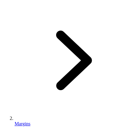
Margins