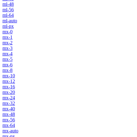
ml-48
ml-56
ml-64
ml-auto
ml-px
mx-0
mx-1
mx-2
mx-3
mx-4
mx-5
mx-6
mx-8
mx-10
mx-12
mx-16
mx-20
mx-24
mx-32
mx-40
mx-48
mx-56
mx-64
mx-auto
mx-px