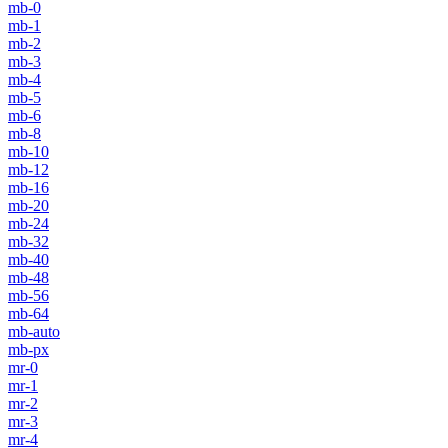
mb-0
mb-1
mb-2
mb-3
mb-4
mb-5
mb-6
mb-8
mb-10
mb-12
mb-16
mb-20
mb-24
mb-32
mb-40
mb-48
mb-56
mb-64
mb-auto
mb-px
mr-0
mr-1
mr-2
mr-3
mr-4