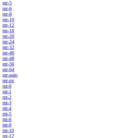
mr-5
mr-6
mr-8
mr-10
mr-12
mr-16
mr-20
mr-24
mr-32
mr-40
mr-48
mr-56
mr-64
mr-auto
mr-px
mt-0
mt-1
mt-2
mt-3
mt-4
mt-5
mt-6
mt-8
mt-10
mt-12