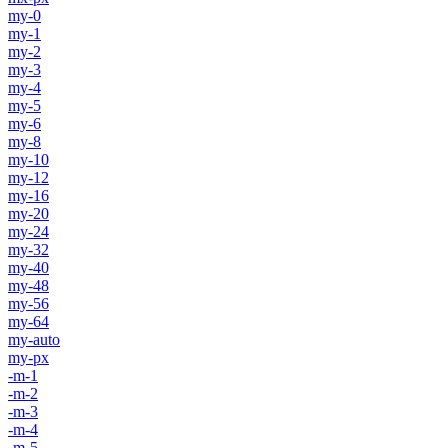
my-0
my-1
my-2
my-3
my-4
my-5
my-6
my-8
my-10
my-12
my-16
my-20
my-24
my-32
my-40
my-48
my-56
my-64
my-auto
my-px
-m-1
-m-2
-m-3
-m-4
-m-5