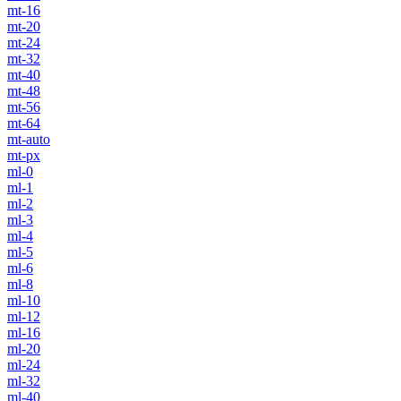
mt-16
mt-20
mt-24
mt-32
mt-40
mt-48
mt-56
mt-64
mt-auto
mt-px
ml-0
ml-1
ml-2
ml-3
ml-4
ml-5
ml-6
ml-8
ml-10
ml-12
ml-16
ml-20
ml-24
ml-32
ml-40