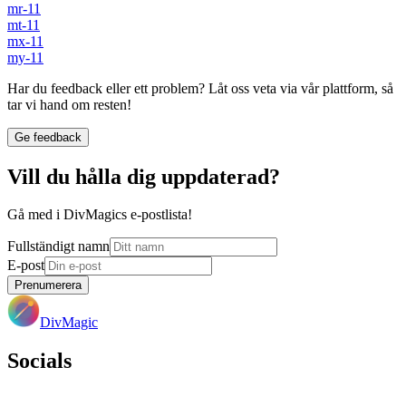
mr-11
mt-11
mx-11
my-11
Har du feedback eller ett problem? Låt oss veta via vår plattform, så
tar vi hand om resten!
Ge feedback
Vill du hålla dig uppdaterad?
Gå med i DivMagics e-postlista!
Fullständigt namn
E-post
Prenumerera
DivMagic
Socials