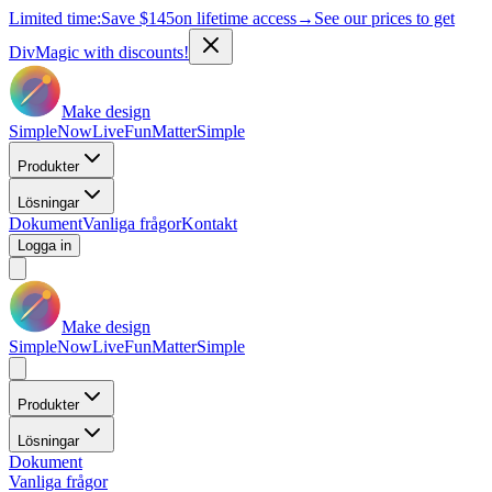
Limited time:
Save
$145
on lifetime access
→
See our prices to get
DivMagic with discounts!
Make design
Simple
Now
Live
Fun
Matter
Simple
Produkter
Lösningar
Dokument
Vanliga frågor
Kontakt
Logga in
Make design
Simple
Now
Live
Fun
Matter
Simple
Produkter
Lösningar
Dokument
Vanliga frågor