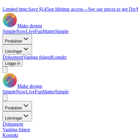
Limited time:
Save
$145
on lifetime access
→
See our prices to get Div
Make design
Simple
Now
Live
Fun
Matter
Simple
Produkter
Lösningar
Dokument
Vanliga frågor
Kontakt
Logga in
Make design
Simple
Now
Live
Fun
Matter
Simple
Produkter
Lösningar
Dokument
Vanliga frågor
Kontakt