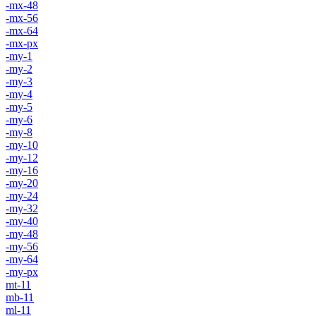
-mx-48
-mx-56
-mx-64
-mx-px
-my-1
-my-2
-my-3
-my-4
-my-5
-my-6
-my-8
-my-10
-my-12
-my-16
-my-20
-my-24
-my-32
-my-40
-my-48
-my-56
-my-64
-my-px
mt-11
mb-11
ml-11