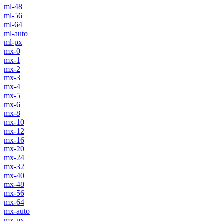
ml-48
ml-56
ml-64
ml-auto
ml-px
mx-0
mx-1
mx-2
mx-3
mx-4
mx-5
mx-6
mx-8
mx-10
mx-12
mx-16
mx-20
mx-24
mx-32
mx-40
mx-48
mx-56
mx-64
mx-auto
mx-px