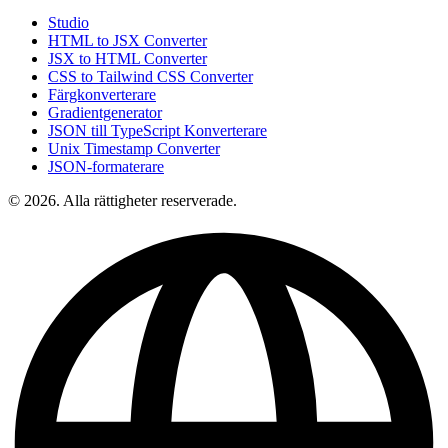
Studio
HTML to JSX Converter
JSX to HTML Converter
CSS to Tailwind CSS Converter
Färgkonverterare
Gradientgenerator
JSON till TypeScript Konverterare
Unix Timestamp Converter
JSON-formaterare
© 2026. Alla rättigheter reserverade.