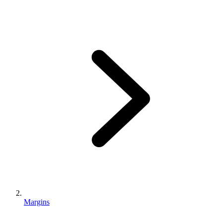
Margins