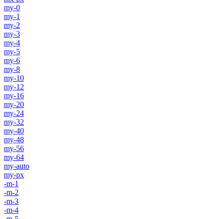
my-0
my-1
my-2
my-3
my-4
my-5
my-6
my-8
my-10
my-12
my-16
my-20
my-24
my-32
my-40
my-48
my-56
my-64
my-auto
my-px
-m-1
-m-2
-m-3
-m-4
-m-5