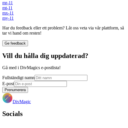
mr-11
mt-11
mx-11
my-11
Har du feedback eller ett problem? Låt oss veta via vår plattform, så
tar vi hand om resten!
Ge feedback
Vill du hålla dig uppdaterad?
Gå med i DivMagics e-postlista!
Fullständigt namn
E-post
Prenumerera
DivMagic
Socials