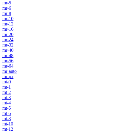
mr-5
mr-6
mr-8
mr-10
mr-12
mr-16
mr-20
mr-24
mr-32
mr-40
mr-48
mr-56
mr-64
mr-auto
mr-px
mt-0
mt-1
mt-2
mt-3
mt-4
mt-5
mt-6
mt-8
mt-10
mt-12