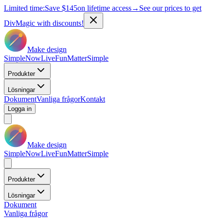
Limited time:
Save
$145
on lifetime access
→
See our prices to get
DivMagic with discounts!
Make design
Simple
Now
Live
Fun
Matter
Simple
Produkter
Lösningar
Dokument
Vanliga frågor
Kontakt
Logga in
Make design
Simple
Now
Live
Fun
Matter
Simple
Produkter
Lösningar
Dokument
Vanliga frågor