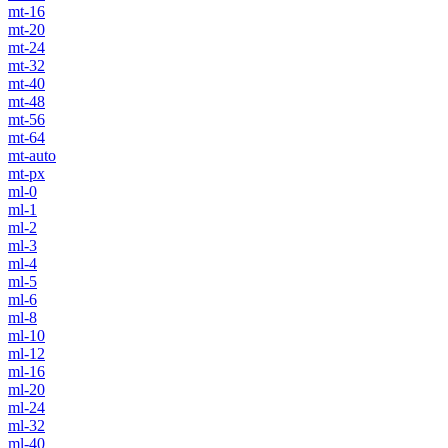
mt-16
mt-20
mt-24
mt-32
mt-40
mt-48
mt-56
mt-64
mt-auto
mt-px
ml-0
ml-1
ml-2
ml-3
ml-4
ml-5
ml-6
ml-8
ml-10
ml-12
ml-16
ml-20
ml-24
ml-32
ml-40