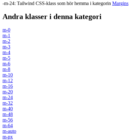
-m-24
:
Tailwind CSS-klass som hör hemma i kategorin
Margins
Andra klasser i denna kategori
m-0
m-1
m-2
m-3
m-4
m-5
m-6
m-8
m-10
m-12
m-16
m-20
m-24
m-32
m-40
m-48
m-56
m-64
m-auto
m-px