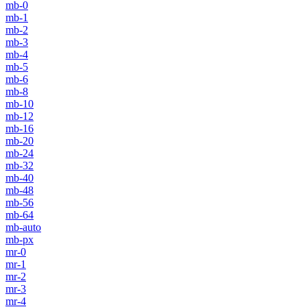
mb-0
mb-1
mb-2
mb-3
mb-4
mb-5
mb-6
mb-8
mb-10
mb-12
mb-16
mb-20
mb-24
mb-32
mb-40
mb-48
mb-56
mb-64
mb-auto
mb-px
mr-0
mr-1
mr-2
mr-3
mr-4