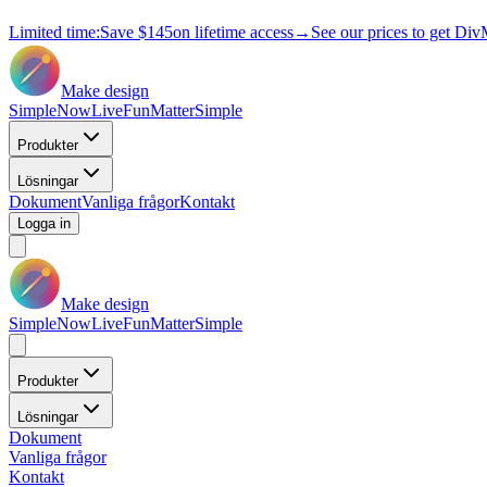
Limited time:
Save
$145
on lifetime access
→
See our prices to get Div
Make design
Simple
Now
Live
Fun
Matter
Simple
Produkter
Lösningar
Dokument
Vanliga frågor
Kontakt
Logga in
Make design
Simple
Now
Live
Fun
Matter
Simple
Produkter
Lösningar
Dokument
Vanliga frågor
Kontakt