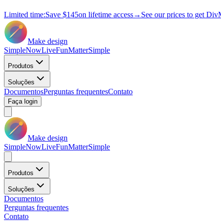
Limited time:
Save
$145
on lifetime access
→
See our prices to get Div
Make design
Simple
Now
Live
Fun
Matter
Simple
Produtos
Soluções
Documentos
Perguntas frequentes
Contato
Faça login
Make design
Simple
Now
Live
Fun
Matter
Simple
Produtos
Soluções
Documentos
Perguntas frequentes
Contato