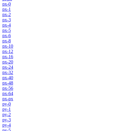
px-0
px-1
px-2
px-3
px-4
px-5
px-6
px-8
px-10
px-12
px-16
px-20
px-24
px-32
px-40
px-48
px-56
px-64
px-px
py-0
py-1
py-2
py-3
py-4
py-5