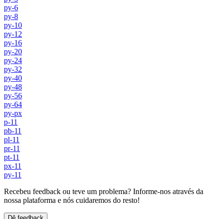
py-6
py-8
py-10
py-12
py-16
py-20
py-24
py-32
py-40
py-48
py-56
py-64
py-px
p-11
pb-11
pl-11
pr-11
pt-11
px-11
py-11
Recebeu feedback ou teve um problema? Informe-nos através da
nossa plataforma e nós cuidaremos do resto!
Dê feedback