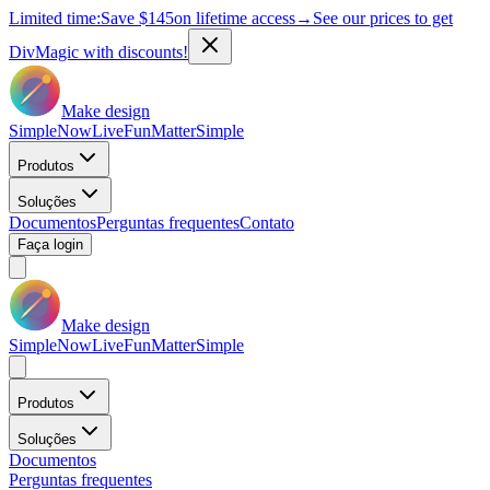
Limited time:
Save
$145
on lifetime access
→
See our prices to get
DivMagic with discounts!
Make design
Simple
Now
Live
Fun
Matter
Simple
Produtos
Soluções
Documentos
Perguntas frequentes
Contato
Faça login
Make design
Simple
Now
Live
Fun
Matter
Simple
Produtos
Soluções
Documentos
Perguntas frequentes