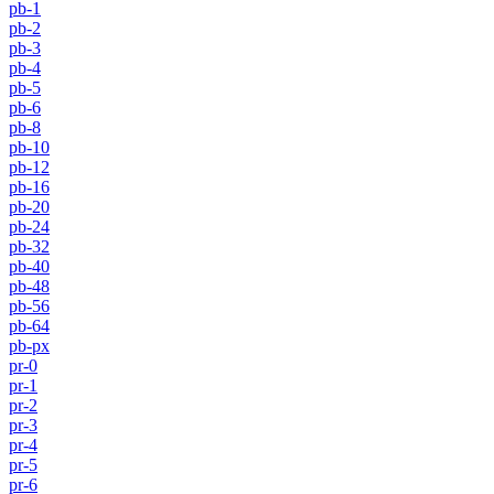
pb-1
pb-2
pb-3
pb-4
pb-5
pb-6
pb-8
pb-10
pb-12
pb-16
pb-20
pb-24
pb-32
pb-40
pb-48
pb-56
pb-64
pb-px
pr-0
pr-1
pr-2
pr-3
pr-4
pr-5
pr-6