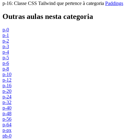
p-16
:
Classe CSS Tailwind que pertence à categoria
Paddings
Outras aulas nesta categoria
p-0
p-1
p-2
p-3
p-4
p-5
p-6
p-8
p-10
p-12
p-16
p-20
p-24
p-32
p-40
p-48
p-56
p-64
p-px
pb-0