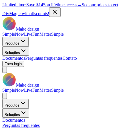
Limited time:
Save
$145
on lifetime access
→
See our prices to get
DivMagic with discounts!
Make design
Simple
Now
Live
Fun
Matter
Simple
Produtos
Soluções
Documentos
Perguntas frequentes
Contato
Faça login
Make design
Simple
Now
Live
Fun
Matter
Simple
Produtos
Soluções
Documentos
Perguntas frequentes