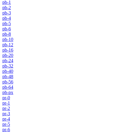
pb-1
pb-2
pb-3
pb-4
pb-5
pb-6
pb-8
pb-10
pb-12
pb-16
pb-20
pb-24
pb-32
pb-40
pb-48
pb-56
pb-64
pb-px
pr-0
pr-1
pr-2
pr-3
pr-4
pr-5
pr-6