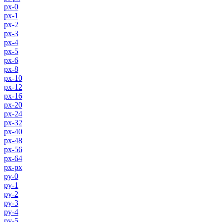
px-0
px-1
px-2
px-3
px-4
px-5
px-6
px-8
px-10
px-12
px-16
px-20
px-24
px-32
px-40
px-48
px-56
px-64
px-px
py-0
py-1
py-2
py-3
py-4
py-5