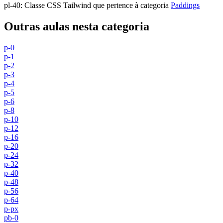
pl-40
:
Classe CSS Tailwind que pertence à categoria
Paddings
Outras aulas nesta categoria
p-0
p-1
p-2
p-3
p-4
p-5
p-6
p-8
p-10
p-12
p-16
p-20
p-24
p-32
p-40
p-48
p-56
p-64
p-px
pb-0