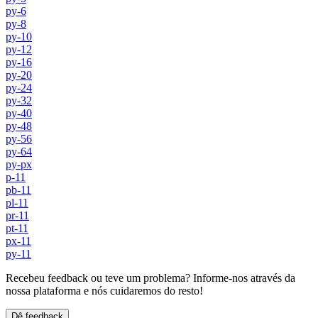
py-6
py-8
py-10
py-12
py-16
py-20
py-24
py-32
py-40
py-48
py-56
py-64
py-px
p-11
pb-11
pl-11
pr-11
pt-11
px-11
py-11
Recebeu feedback ou teve um problema? Informe-nos através da
nossa plataforma e nós cuidaremos do resto!
Dê feedback