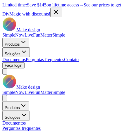
Limited time:
Save
$145
on lifetime access
→
See our prices to get
DivMagic with discounts!
Make design
Simple
Now
Live
Fun
Matter
Simple
Produtos
Soluções
Documentos
Perguntas frequentes
Contato
Faça login
Make design
Simple
Now
Live
Fun
Matter
Simple
Produtos
Soluções
Documentos
Perguntas frequentes