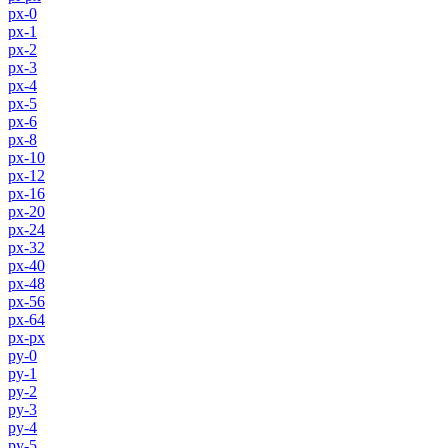
px-0
px-1
px-2
px-3
px-4
px-5
px-6
px-8
px-10
px-12
px-16
px-20
px-24
px-32
px-40
px-48
px-56
px-64
px-px
py-0
py-1
py-2
py-3
py-4
py-5