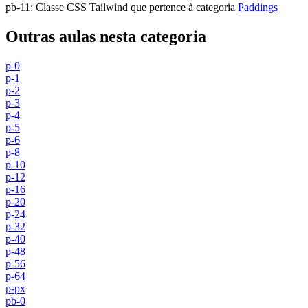
pb-11
:
Classe CSS Tailwind que pertence à categoria
Paddings
Outras aulas nesta categoria
p-0
p-1
p-2
p-3
p-4
p-5
p-6
p-8
p-10
p-12
p-16
p-20
p-24
p-32
p-40
p-48
p-56
p-64
p-px
pb-0