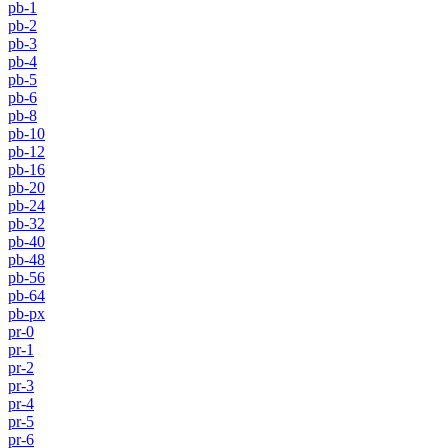
pb-1
pb-2
pb-3
pb-4
pb-5
pb-6
pb-8
pb-10
pb-12
pb-16
pb-20
pb-24
pb-32
pb-40
pb-48
pb-56
pb-64
pb-px
pr-0
pr-1
pr-2
pr-3
pr-4
pr-5
pr-6