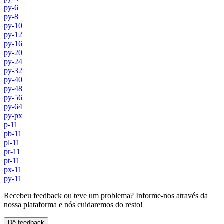
py-6
py-8
py-10
py-12
py-16
py-20
py-24
py-32
py-40
py-48
py-56
py-64
py-px
p-11
pb-11
pl-11
pr-11
pt-11
px-11
py-11
Recebeu feedback ou teve um problema? Informe-nos através da
nossa plataforma e nós cuidaremos do resto!
Dê feedback