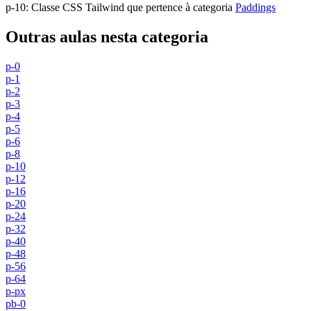
p-10
:
Classe CSS Tailwind que pertence à categoria
Paddings
Outras aulas nesta categoria
p-0
p-1
p-2
p-3
p-4
p-5
p-6
p-8
p-10
p-12
p-16
p-20
p-24
p-32
p-40
p-48
p-56
p-64
p-px
pb-0