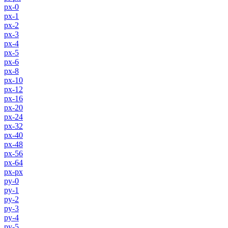
px-0
px-1
px-2
px-3
px-4
px-5
px-6
px-8
px-10
px-12
px-16
px-20
px-24
px-32
px-40
px-48
px-56
px-64
px-px
py-0
py-1
py-2
py-3
py-4
py-5