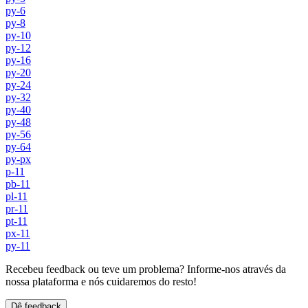
py-6
py-8
py-10
py-12
py-16
py-20
py-24
py-32
py-40
py-48
py-56
py-64
py-px
p-11
pb-11
pl-11
pr-11
pt-11
px-11
py-11
Recebeu feedback ou teve um problema? Informe-nos através da
nossa plataforma e nós cuidaremos do resto!
Dê feedback