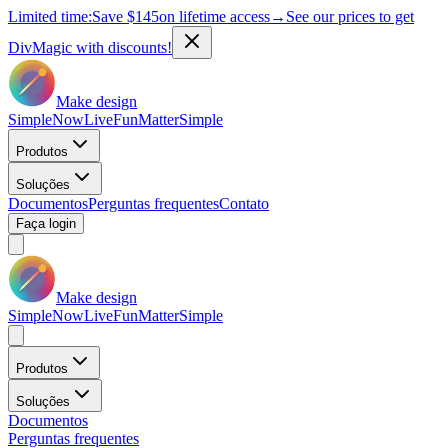
Limited time:
Save
$145
on lifetime access
→
See our prices to get
DivMagic with discounts!
Make design
Simple
Now
Live
Fun
Matter
Simple
Produtos
Soluções
Documentos
Perguntas frequentes
Contato
Faça login
Make design
Simple
Now
Live
Fun
Matter
Simple
Produtos
Soluções
Documentos
Perguntas frequentes