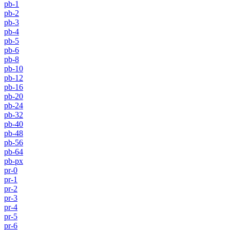
pb-1
pb-2
pb-3
pb-4
pb-5
pb-6
pb-8
pb-10
pb-12
pb-16
pb-20
pb-24
pb-32
pb-40
pb-48
pb-56
pb-64
pb-px
pr-0
pr-1
pr-2
pr-3
pr-4
pr-5
pr-6