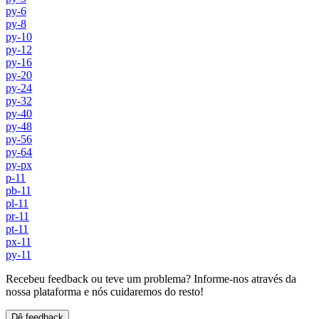
py-6
py-8
py-10
py-12
py-16
py-20
py-24
py-32
py-40
py-48
py-56
py-64
py-px
p-11
pb-11
pl-11
pr-11
pt-11
px-11
py-11
Recebeu feedback ou teve um problema? Informe-nos através da
nossa plataforma e nós cuidaremos do resto!
Dê feedback