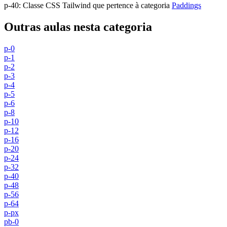
p-40
:
Classe CSS Tailwind que pertence à categoria
Paddings
Outras aulas nesta categoria
p-0
p-1
p-2
p-3
p-4
p-5
p-6
p-8
p-10
p-12
p-16
p-20
p-24
p-32
p-40
p-48
p-56
p-64
p-px
pb-0