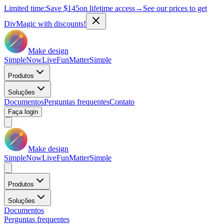
Limited time:
Save
$145
on lifetime access
→
See our prices to get
DivMagic with discounts!
Make design
Simple
Now
Live
Fun
Matter
Simple
Produtos
Soluções
Documentos
Perguntas frequentes
Contato
Faça login
Make design
Simple
Now
Live
Fun
Matter
Simple
Produtos
Soluções
Documentos
Perguntas frequentes