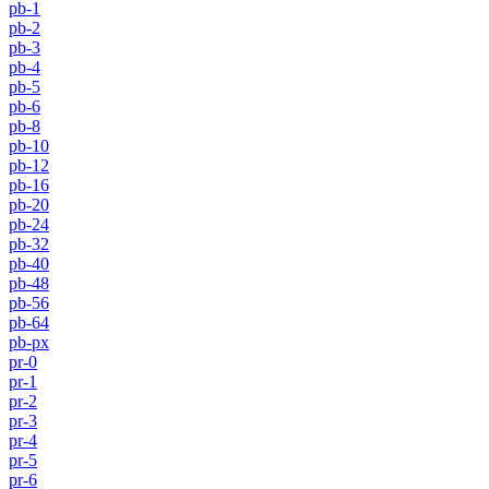
pb-1
pb-2
pb-3
pb-4
pb-5
pb-6
pb-8
pb-10
pb-12
pb-16
pb-20
pb-24
pb-32
pb-40
pb-48
pb-56
pb-64
pb-px
pr-0
pr-1
pr-2
pr-3
pr-4
pr-5
pr-6