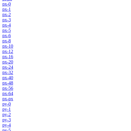
px-0
px-1
px-2
px-3
px-4
px-5
px-6
px-8
px-10
px-12
px-16
px-20
px-24
px-32
px-40
px-48
px-56
px-64
px-px
py-0
py-1
py-2
py-3
py-4
py-5