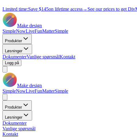
Limited time:
Save
$145
on lifetime access
→
See our prices to get Div
Make design
Simple
Now
Live
Fun
Matter
Simple
Produkter
Løsninger
Dokumenter
Vanlige spørsmål
Kontakt
Logg på
Make design
Simple
Now
Live
Fun
Matter
Simple
Produkter
Løsninger
Dokumenter
Vanlige spørsmål
Kontakt