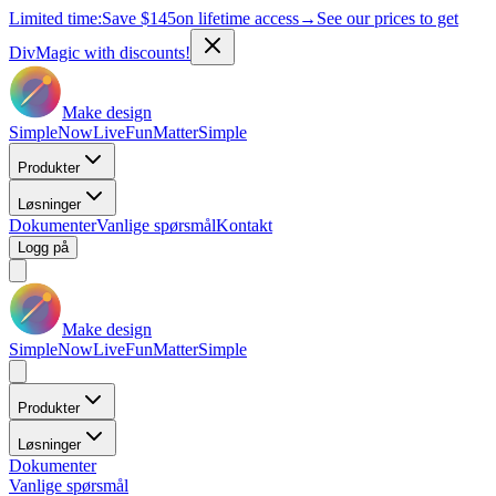
Limited time:
Save
$145
on lifetime access
→
See our prices to get
DivMagic with discounts!
Make design
Simple
Now
Live
Fun
Matter
Simple
Produkter
Løsninger
Dokumenter
Vanlige spørsmål
Kontakt
Logg på
Make design
Simple
Now
Live
Fun
Matter
Simple
Produkter
Løsninger
Dokumenter
Vanlige spørsmål