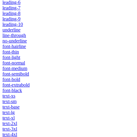
leading-6
leading-7
leading-8
leading-9
leading-10
underline
line-through
no-underline
font-hairline
font-thin
font-light
font-normal
font-medium
font-semibold
font-bold
font-extrabold
font-black
text-xs
text-sm
text-base
text-lg
text-xl
text-2xl
text-3xl
text-4xl