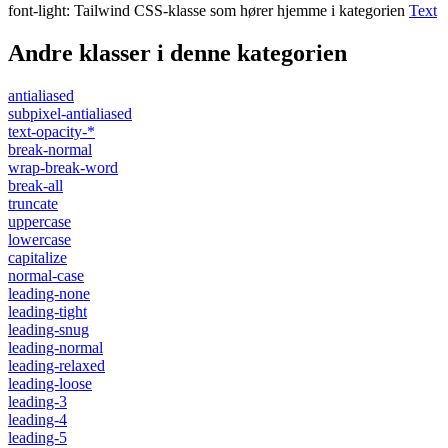
font-light
:
Tailwind CSS-klasse som hører hjemme i kategorien
Text
Andre klasser i denne kategorien
antialiased
subpixel-antialiased
text-opacity-*
break-normal
wrap-break-word
break-all
truncate
uppercase
lowercase
capitalize
normal-case
leading-none
leading-tight
leading-snug
leading-normal
leading-relaxed
leading-loose
leading-3
leading-4
leading-5