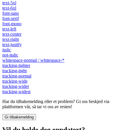
text-5xl
text-6xl
font-sans
font-serif
font-mono
text-left
text-center
text-right
text-justify
italic
not-italic
whitespace-normal / whitespace-*
tracking-tighter
tracking-tight
tracking-normal
tracking-wide
tracking-wider
tracking-widest
Har du tilbakemelding eller et problem? Gi oss beskjed via
plattformen vår, så tar vi oss av resten!
Gi tilbakemelding
Vil du holde deg oppdatert?