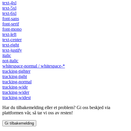
text-4xl
text-5xl
text-6xl
font-sans
font-serif
font-mono
text-left
text-center
text-right
text-justify
italic
not-italic
whitespace-normal / whitespace-*
tracking-tighter
tracking-tight
tracking-normal
tracking-wide
tracking-wider
tracking-widest
Har du tilbakemelding eller et problem? Gi oss beskjed via
plattformen vår, så tar vi oss av resten!
Gi tilbakemelding