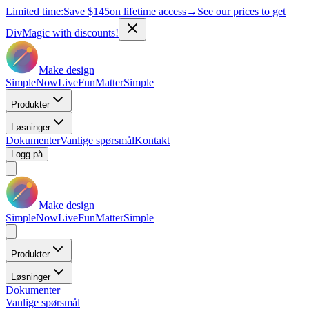
Limited time:
Save
$145
on lifetime access
→
See our prices to get
DivMagic with discounts!
Make design
Simple
Now
Live
Fun
Matter
Simple
Produkter
Løsninger
Dokumenter
Vanlige spørsmål
Kontakt
Logg på
Make design
Simple
Now
Live
Fun
Matter
Simple
Produkter
Løsninger
Dokumenter
Vanlige spørsmål