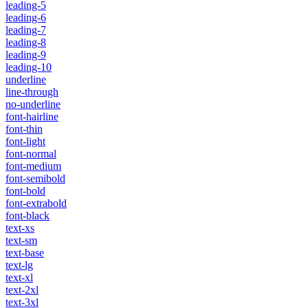
leading-5
leading-6
leading-7
leading-8
leading-9
leading-10
underline
line-through
no-underline
font-hairline
font-thin
font-light
font-normal
font-medium
font-semibold
font-bold
font-extrabold
font-black
text-xs
text-sm
text-base
text-lg
text-xl
text-2xl
text-3xl