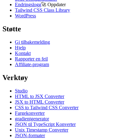
Endringslogg
🚀
Oppdater
Tailwind CSS Class Library
WordPress
Støtte
Gi tilbakemelding
Hjelp
Kontakt
Rapporter en feil
Affiliate-program
Verktøy
Studio
HTML to JSX Converter
JSX to HTML Converter
CSS to Tailwind CSS Converter
Fargekonverter
gradientgenerator
JSON til TypeScript Konverter
Unix Timestamp Converter
JSON-formater