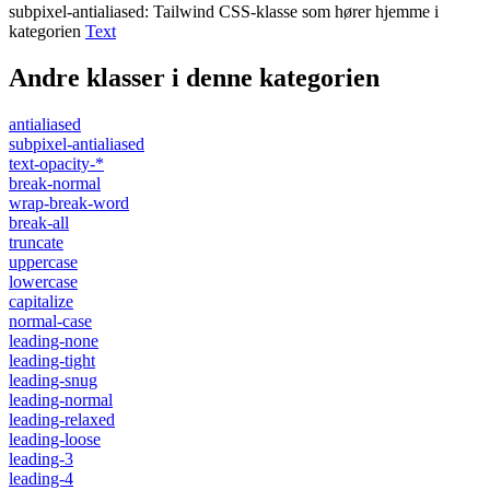
subpixel-antialiased
:
Tailwind CSS-klasse som hører hjemme i
kategorien
Text
Andre klasser i denne kategorien
antialiased
subpixel-antialiased
text-opacity-*
break-normal
wrap-break-word
break-all
truncate
uppercase
lowercase
capitalize
normal-case
leading-none
leading-tight
leading-snug
leading-normal
leading-relaxed
leading-loose
leading-3
leading-4