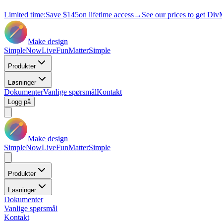
Limited time:
Save
$145
on lifetime access
→
See our prices to get Div
Make design
Simple
Now
Live
Fun
Matter
Simple
Produkter
Løsninger
Dokumenter
Vanlige spørsmål
Kontakt
Logg på
Make design
Simple
Now
Live
Fun
Matter
Simple
Produkter
Løsninger
Dokumenter
Vanlige spørsmål
Kontakt