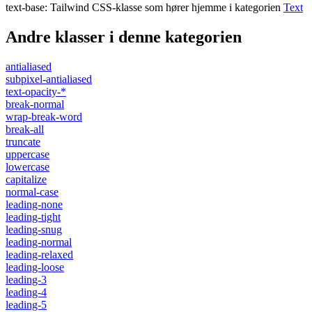
text-base
:
Tailwind CSS-klasse som hører hjemme i kategorien
Text
Andre klasser i denne kategorien
antialiased
subpixel-antialiased
text-opacity-*
break-normal
wrap-break-word
break-all
truncate
uppercase
lowercase
capitalize
normal-case
leading-none
leading-tight
leading-snug
leading-normal
leading-relaxed
leading-loose
leading-3
leading-4
leading-5