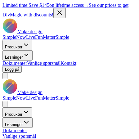
Limited time:
Save
$145
on lifetime access
→
See our prices to get
DivMagic with discounts!
Make design
Simple
Now
Live
Fun
Matter
Simple
Produkter
Løsninger
Dokumenter
Vanlige spørsmål
Kontakt
Logg på
Make design
Simple
Now
Live
Fun
Matter
Simple
Produkter
Løsninger
Dokumenter
Vanlige spørsmål