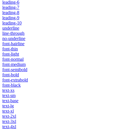
leading-6
leading-7
leading-8
leading-9
leading-10
underline
line-through
no-underline
font-hairline
font-thin
font-light
font-normal
font-medium
font-semibold
font-bold
font-extrabold
font-black
text-xs
text-sm
text-base
text-lg
text-xl
text-2xl
text-3xl
text-4xl