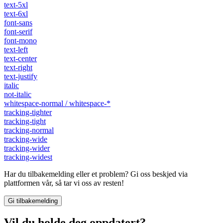
text-5xl
text-6xl
font-sans
font-serif
font-mono
text-left
text-center
text-right
text-justify
italic
not-italic
whitespace-normal / whitespace-*
tracking-tighter
tracking-tight
tracking-normal
tracking-wide
tracking-wider
tracking-widest
Har du tilbakemelding eller et problem? Gi oss beskjed via
plattformen vår, så tar vi oss av resten!
Gi tilbakemelding
Vil du holde deg oppdatert?