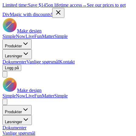
Limited time:
Save
$145
on lifetime access
→
See our prices to get
DivMagic with discounts!
Make design
Simple
Now
Live
Fun
Matter
Simple
Produkter
Løsninger
Dokumenter
Vanlige spørsmål
Kontakt
Logg på
Make design
Simple
Now
Live
Fun
Matter
Simple
Produkter
Løsninger
Dokumenter
Vanlige spørsmål