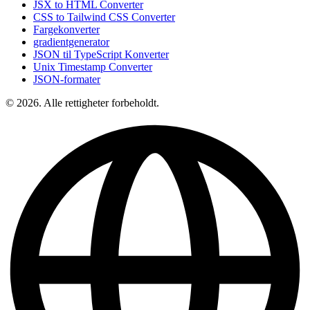
JSX to HTML Converter
CSS to Tailwind CSS Converter
Fargekonverter
gradientgenerator
JSON til TypeScript Konverter
Unix Timestamp Converter
JSON-formater
© 2026. Alle rettigheter forbeholdt.