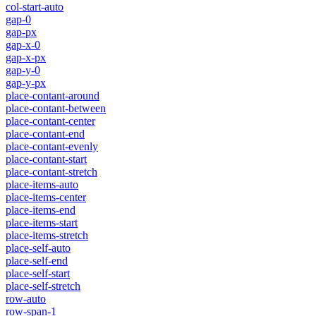
col-start-auto
gap-0
gap-px
gap-x-0
gap-x-px
gap-y-0
gap-y-px
place-contant-around
place-contant-between
place-contant-center
place-contant-end
place-contant-evenly
place-contant-start
place-contant-stretch
place-items-auto
place-items-center
place-items-end
place-items-start
place-items-stretch
place-self-auto
place-self-end
place-self-start
place-self-stretch
row-auto
row-span-1