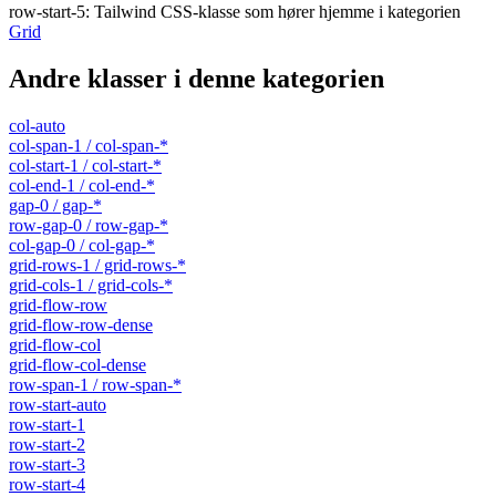
row-start-5
:
Tailwind CSS-klasse som hører hjemme i kategorien
Grid
Andre klasser i denne kategorien
col-auto
col-span-1 / col-span-*
col-start-1 / col-start-*
col-end-1 / col-end-*
gap-0 / gap-*
row-gap-0 / row-gap-*
col-gap-0 / col-gap-*
grid-rows-1 / grid-rows-*
grid-cols-1 / grid-cols-*
grid-flow-row
grid-flow-row-dense
grid-flow-col
grid-flow-col-dense
row-span-1 / row-span-*
row-start-auto
row-start-1
row-start-2
row-start-3
row-start-4