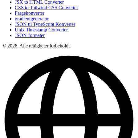
JSX to HTML Converter
CSS to Tailwind CSS Converter
Fargekonverter
gradientgenerator
JSON til TypeScript Konverter
Unix Timestamp Converter
JSON-formater
© 2026. Alle rettigheter forbeholdt.