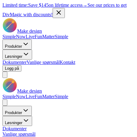
Limited time:
Save
$145
on lifetime access
→
See our prices to get
DivMagic with discounts!
Make design
Simple
Now
Live
Fun
Matter
Simple
Produkter
Løsninger
Dokumenter
Vanlige spørsmål
Kontakt
Logg på
Make design
Simple
Now
Live
Fun
Matter
Simple
Produkter
Løsninger
Dokumenter
Vanlige spørsmål