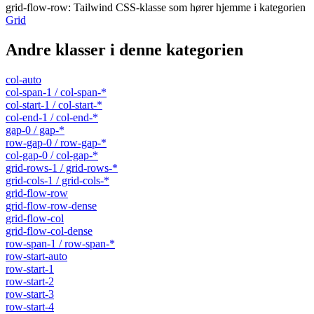
grid-flow-row
:
Tailwind CSS-klasse som hører hjemme i kategorien
Grid
Andre klasser i denne kategorien
col-auto
col-span-1 / col-span-*
col-start-1 / col-start-*
col-end-1 / col-end-*
gap-0 / gap-*
row-gap-0 / row-gap-*
col-gap-0 / col-gap-*
grid-rows-1 / grid-rows-*
grid-cols-1 / grid-cols-*
grid-flow-row
grid-flow-row-dense
grid-flow-col
grid-flow-col-dense
row-span-1 / row-span-*
row-start-auto
row-start-1
row-start-2
row-start-3
row-start-4