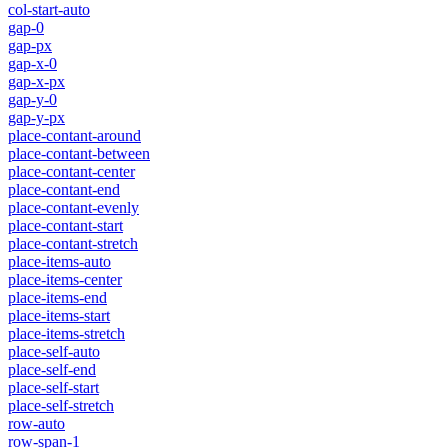
col-start-auto
gap-0
gap-px
gap-x-0
gap-x-px
gap-y-0
gap-y-px
place-contant-around
place-contant-between
place-contant-center
place-contant-end
place-contant-evenly
place-contant-start
place-contant-stretch
place-items-auto
place-items-center
place-items-end
place-items-start
place-items-stretch
place-self-auto
place-self-end
place-self-start
place-self-stretch
row-auto
row-span-1