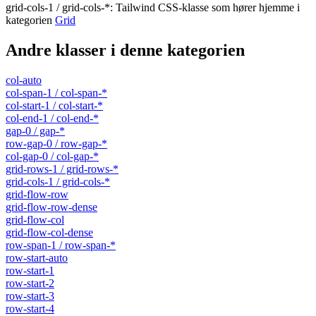
grid-cols-1 / grid-cols-*
:
Tailwind CSS-klasse som hører hjemme i
kategorien
Grid
Andre klasser i denne kategorien
col-auto
col-span-1 / col-span-*
col-start-1 / col-start-*
col-end-1 / col-end-*
gap-0 / gap-*
row-gap-0 / row-gap-*
col-gap-0 / col-gap-*
grid-rows-1 / grid-rows-*
grid-cols-1 / grid-cols-*
grid-flow-row
grid-flow-row-dense
grid-flow-col
grid-flow-col-dense
row-span-1 / row-span-*
row-start-auto
row-start-1
row-start-2
row-start-3
row-start-4