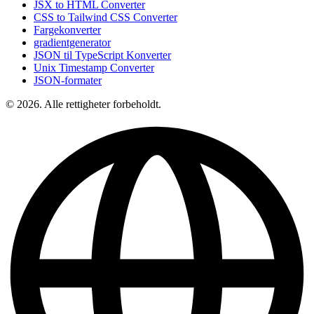
JSX to HTML Converter
CSS to Tailwind CSS Converter
Fargekonverter
gradientgenerator
JSON til TypeScript Konverter
Unix Timestamp Converter
JSON-formater
© 2026. Alle rettigheter forbeholdt.