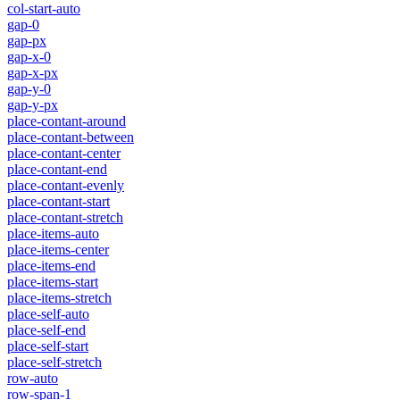
col-start-auto
gap-0
gap-px
gap-x-0
gap-x-px
gap-y-0
gap-y-px
place-contant-around
place-contant-between
place-contant-center
place-contant-end
place-contant-evenly
place-contant-start
place-contant-stretch
place-items-auto
place-items-center
place-items-end
place-items-start
place-items-stretch
place-self-auto
place-self-end
place-self-start
place-self-stretch
row-auto
row-span-1