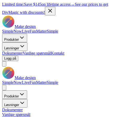
Limited time:
Save
$145
on lifetime access
→
See our prices to get
DivMagic with discounts!
Make design
Simple
Now
Live
Fun
Matter
Simple
Produkter
Løsninger
Dokumenter
Vanlige spørsmål
Kontakt
Logg på
Make design
Simple
Now
Live
Fun
Matter
Simple
Produkter
Løsninger
Dokumenter
Vanlige spørsmål