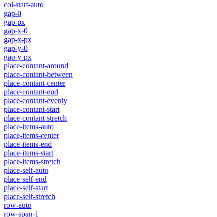
col-start-auto
gap-0
gap-px
gap-x-0
gap-x-px
gap-y-0
gap-y-px
place-contant-around
place-contant-between
place-contant-center
place-contant-end
place-contant-evenly
place-contant-start
place-contant-stretch
place-items-auto
place-items-center
place-items-end
place-items-start
place-items-stretch
place-self-auto
place-self-end
place-self-start
place-self-stretch
row-auto
row-span-1