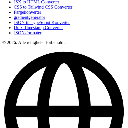
JSX to HTML Converter
CSS to Tailwind CSS Converter
Fargekonverter
gradientgenerator
JSON til TypeScript Konverter
Unix Timestamp Converter
JSON-formater
© 2026. Alle rettigheter forbeholdt.