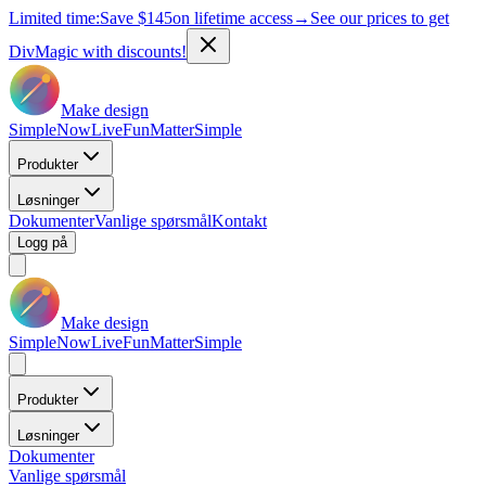
Limited time:
Save
$145
on lifetime access
→
See our prices to get
DivMagic with discounts!
Make design
Simple
Now
Live
Fun
Matter
Simple
Produkter
Løsninger
Dokumenter
Vanlige spørsmål
Kontakt
Logg på
Make design
Simple
Now
Live
Fun
Matter
Simple
Produkter
Løsninger
Dokumenter
Vanlige spørsmål