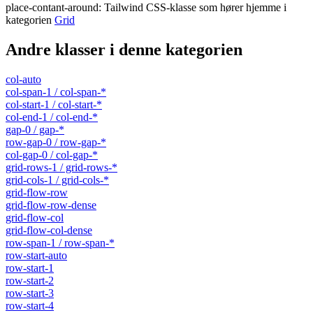
place-contant-around
:
Tailwind CSS-klasse som hører hjemme i
kategorien
Grid
Andre klasser i denne kategorien
col-auto
col-span-1 / col-span-*
col-start-1 / col-start-*
col-end-1 / col-end-*
gap-0 / gap-*
row-gap-0 / row-gap-*
col-gap-0 / col-gap-*
grid-rows-1 / grid-rows-*
grid-cols-1 / grid-cols-*
grid-flow-row
grid-flow-row-dense
grid-flow-col
grid-flow-col-dense
row-span-1 / row-span-*
row-start-auto
row-start-1
row-start-2
row-start-3
row-start-4