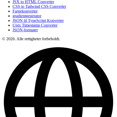
JSX to HTML Converter
CSS to Tailwind CSS Converter
Fargekonverter
gradientgenerator
JSON til TypeScript Konverter
Unix Timestamp Converter
JSON-formater
© 2026. Alle rettigheter forbeholdt.