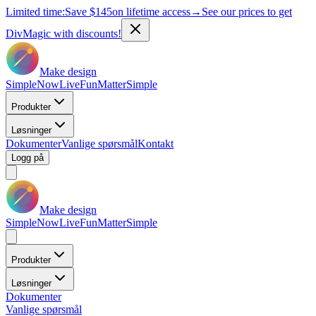
Limited time:
Save
$145
on lifetime access
→
See our prices to get
DivMagic with discounts!
Make design
Simple
Now
Live
Fun
Matter
Simple
Produkter
Løsninger
Dokumenter
Vanlige spørsmål
Kontakt
Logg på
Make design
Simple
Now
Live
Fun
Matter
Simple
Produkter
Løsninger
Dokumenter
Vanlige spørsmål