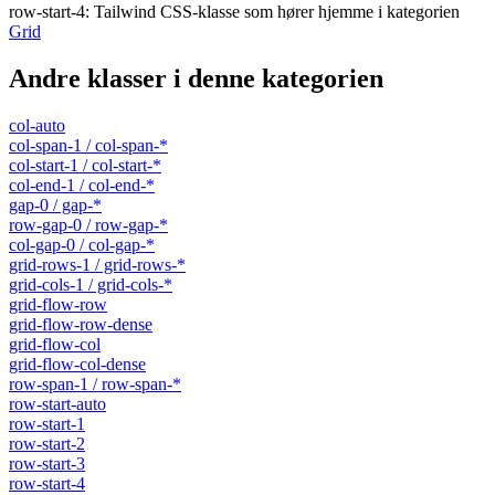
row-start-4
:
Tailwind CSS-klasse som hører hjemme i kategorien
Grid
Andre klasser i denne kategorien
col-auto
col-span-1 / col-span-*
col-start-1 / col-start-*
col-end-1 / col-end-*
gap-0 / gap-*
row-gap-0 / row-gap-*
col-gap-0 / col-gap-*
grid-rows-1 / grid-rows-*
grid-cols-1 / grid-cols-*
grid-flow-row
grid-flow-row-dense
grid-flow-col
grid-flow-col-dense
row-span-1 / row-span-*
row-start-auto
row-start-1
row-start-2
row-start-3
row-start-4