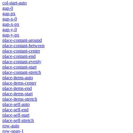
col-start-auto
gap-0
gap-px
gap-x-0
gap-x-px
gap-y-0
gap-y-px
place-contant-around
place-contant-between
place-contant-center
place-contant-end
place-contant-evenly
place-contant-start
place-contant-stretch
place-items-auto
place-items-center
place-items-end
place-items-start
place-items-stretch
place-self-auto
place-self-end
place-self-start
place-self-stretch
row-auto
row-span-1