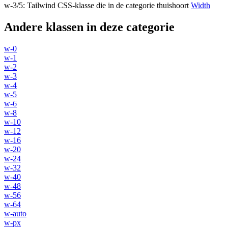
w-3/5
:
Tailwind CSS-klasse die in de categorie thuishoort
Width
Andere klassen in deze categorie
w-0
w-1
w-2
w-3
w-4
w-5
w-6
w-8
w-10
w-12
w-16
w-20
w-24
w-32
w-40
w-48
w-56
w-64
w-auto
w-px