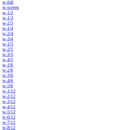
w-full
w-screen
w-1/2
w-1/3
w-2/3
w-1/4
w-2/4
w-3/4
w-1/5
w-2/5
w-3/5
w-4/5
w-1/6
w-2/6
w-3/6
w-4/6
w-5/6
w-1/12
w-2/12
w-3/12
w-4/12
w-5/12
w-6/12
w-7/12
w-8/12