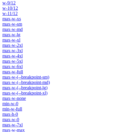
w-9/12
w-10/12
w-11/12
max-w-xs
max-w-sm
max-w-md
max-w-lg
max-w-xl
max-w-2xl
max-w-3xl
max-w-4xl
max-w-5xl
max-w-6xl
max-w-full
max-w-(--breakpoint-sm)
max-w-(--breakpoint-md)
max-w-(--breakpoint-lg)
max-w-(--breakpoint-xl)
max-w-none
min-w-0
min-w-full
max-h-0
max-w-0
max-w-7xl
max-w-max