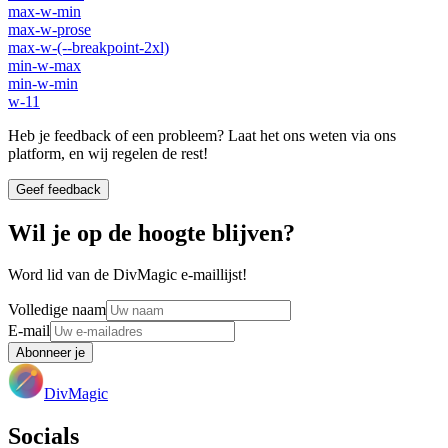
max-w-min
max-w-prose
max-w-(--breakpoint-2xl)
min-w-max
min-w-min
w-11
Heb je feedback of een probleem? Laat het ons weten via ons
platform, en wij regelen de rest!
Geef feedback
Wil je op de hoogte blijven?
Word lid van de DivMagic e-maillijst!
Volledige naam
E-mail
Abonneer je
DivMagic
Socials