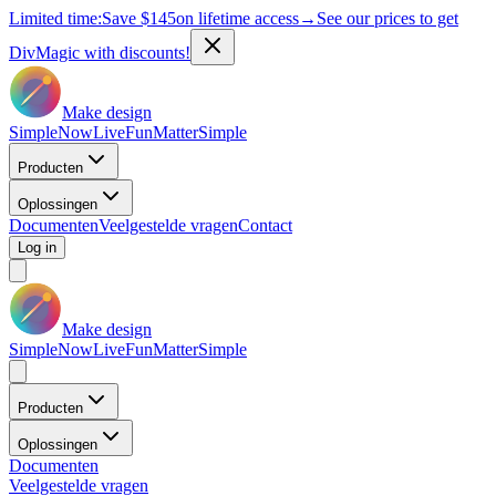
Limited time:
Save
$145
on lifetime access
→
See our prices to get
DivMagic with discounts!
Make design
Simple
Now
Live
Fun
Matter
Simple
Producten
Oplossingen
Documenten
Veelgestelde vragen
Contact
Log in
Make design
Simple
Now
Live
Fun
Matter
Simple
Producten
Oplossingen
Documenten
Veelgestelde vragen