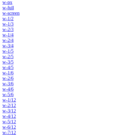
w-px
w-full
w-screen
w-1/2
w-1/3
w-2/3
w-1/4
w-2/4
w-3/4
w-1/5
w-2/5
w-3/5
w-4/5
w-1/6
w-2/6
w-3/6
w-4/6
w-5/6
w-1/12
w-2/12
w-3/12
w-4/12
w-5/12
w-6/12
w-7/12