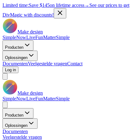
Limited time:
Save
$145
on lifetime access
→
See our prices to get
DivMagic with discounts!
Make design
Simple
Now
Live
Fun
Matter
Simple
Producten
Oplossingen
Documenten
Veelgestelde vragen
Contact
Log in
Make design
Simple
Now
Live
Fun
Matter
Simple
Producten
Oplossingen
Documenten
Veelgestelde vragen