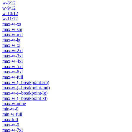
w-8/12
w-9/12
w-10/12
w-11/12
max-w-xs
max-w-sm
max-w-md
max-w-lg
max-w-xl
max-w-2xl
max-w-3xl
max-w-4xl
max-w-5xl
max-w-6xl
max-w-full
max-w-(--breakpoint-sm)
max-w-(--breakpoint-md)
max-w-(--breakpoint-lg)
max-w-(--breakpoint-xl)
max-w-none
min-w-0
min-w-full
max-h-0
max-w-0
max-w-7xl