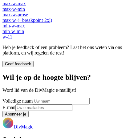
max-w-max
max-w-min
max-w-prose
max-w-(--breakpoint-2xl)
min-w-max
min-w-min
w-11
Heb je feedback of een probleem? Laat het ons weten via ons
platform, en wij regelen de rest!
Geef feedback
Wil je op de hoogte blijven?
Word lid van de DivMagic e-maillijst!
Volledige naam
E-mail
Abonneer je
DivMagic