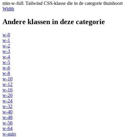
min-w-full
:
Tailwind CSS-klasse die in de categorie thuishoort
Width
Andere klassen in deze categorie
w-0
w-1
w-2
w-3
w-4
w-5
w-6
w-8
w-10
w-12
w-16
w-20
w-24
w-32
w-40
w-48
w-56
w-64
w-auto