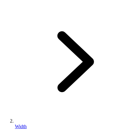
Width