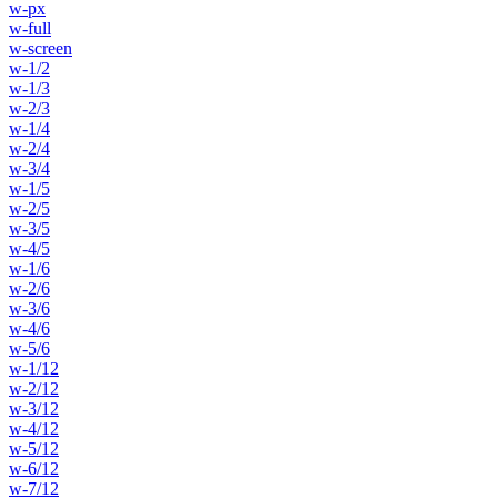
w-px
w-full
w-screen
w-1/2
w-1/3
w-2/3
w-1/4
w-2/4
w-3/4
w-1/5
w-2/5
w-3/5
w-4/5
w-1/6
w-2/6
w-3/6
w-4/6
w-5/6
w-1/12
w-2/12
w-3/12
w-4/12
w-5/12
w-6/12
w-7/12