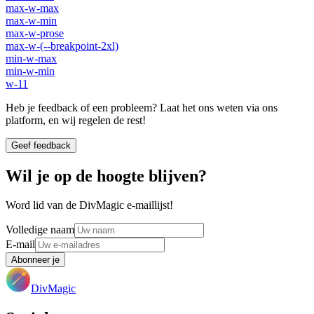
max-w-max
max-w-min
max-w-prose
max-w-(--breakpoint-2xl)
min-w-max
min-w-min
w-11
Heb je feedback of een probleem? Laat het ons weten via ons
platform, en wij regelen de rest!
Geef feedback
Wil je op de hoogte blijven?
Word lid van de DivMagic e-maillijst!
Volledige naam
E-mail
Abonneer je
DivMagic