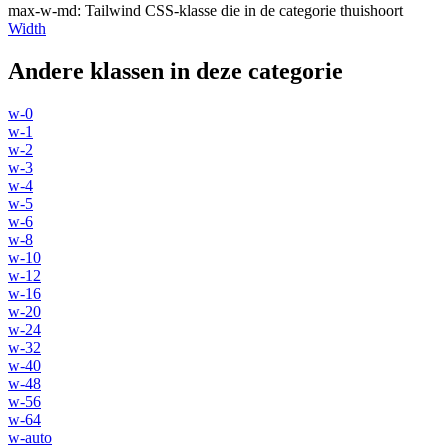
max-w-md
:
Tailwind CSS-klasse die in de categorie thuishoort
Width
Andere klassen in deze categorie
w-0
w-1
w-2
w-3
w-4
w-5
w-6
w-8
w-10
w-12
w-16
w-20
w-24
w-32
w-40
w-48
w-56
w-64
w-auto