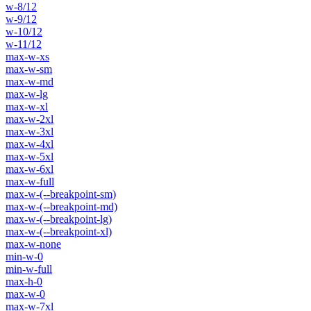
w-8/12
w-9/12
w-10/12
w-11/12
max-w-xs
max-w-sm
max-w-md
max-w-lg
max-w-xl
max-w-2xl
max-w-3xl
max-w-4xl
max-w-5xl
max-w-6xl
max-w-full
max-w-(--breakpoint-sm)
max-w-(--breakpoint-md)
max-w-(--breakpoint-lg)
max-w-(--breakpoint-xl)
max-w-none
min-w-0
min-w-full
max-h-0
max-w-0
max-w-7xl