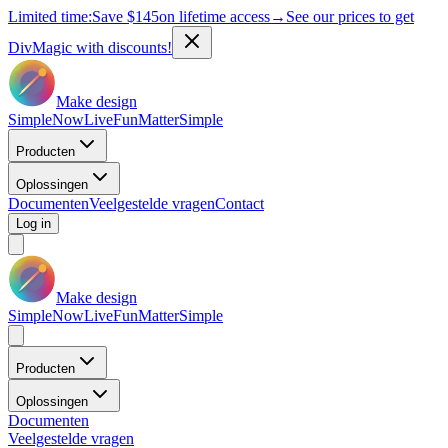
Limited time:
Save
$145
on lifetime access
→
See our prices to get
DivMagic with discounts!
Make design
Simple
Now
Live
Fun
Matter
Simple
Producten
Oplossingen
Documenten
Veelgestelde vragen
Contact
Log in
Make design
Simple
Now
Live
Fun
Matter
Simple
Producten
Oplossingen
Documenten
Veelgestelde vragen