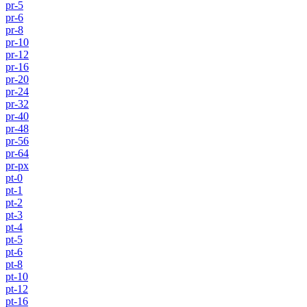
pr-5
pr-6
pr-8
pr-10
pr-12
pr-16
pr-20
pr-24
pr-32
pr-40
pr-48
pr-56
pr-64
pr-px
pt-0
pt-1
pt-2
pt-3
pt-4
pt-5
pt-6
pt-8
pt-10
pt-12
pt-16