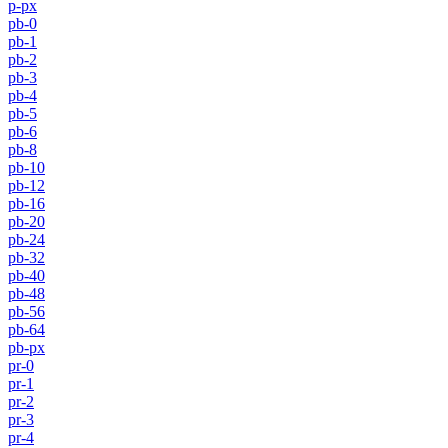
p-px
pb-0
pb-1
pb-2
pb-3
pb-4
pb-5
pb-6
pb-8
pb-10
pb-12
pb-16
pb-20
pb-24
pb-32
pb-40
pb-48
pb-56
pb-64
pb-px
pr-0
pr-1
pr-2
pr-3
pr-4