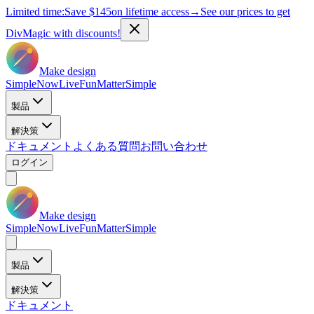
Limited time:
Save
$145
on lifetime access
→
See our prices to get
DivMagic with discounts!
Make design
Simple
Now
Live
Fun
Matter
Simple
製品
解決策
ドキュメント
よくある質問
お問い合わせ
ログイン
Make design
Simple
Now
Live
Fun
Matter
Simple
製品
解決策
ドキュメント