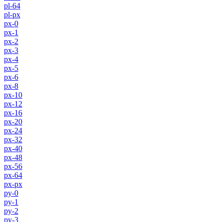
pl-64
pl-px
px-0
px-1
px-2
px-3
px-4
px-5
px-6
px-8
px-10
px-12
px-16
px-20
px-24
px-32
px-40
px-48
px-56
px-64
px-px
py-0
py-1
py-2
py-3