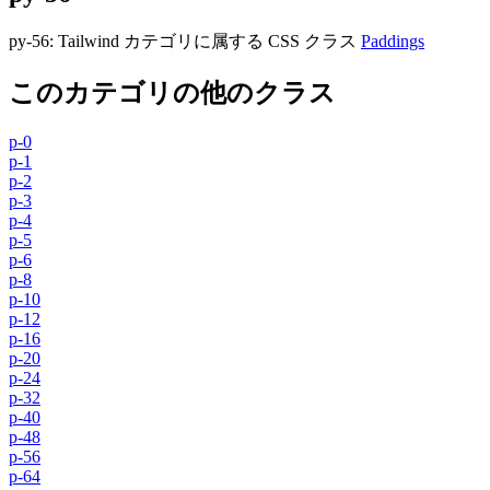
py-56
:
Tailwind カテゴリに属する​​ CSS クラス
Paddings
このカテゴリの他のクラス
p-0
p-1
p-2
p-3
p-4
p-5
p-6
p-8
p-10
p-12
p-16
p-20
p-24
p-32
p-40
p-48
p-56
p-64