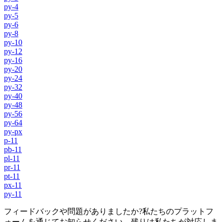
py-4
py-5
py-6
py-8
py-10
py-12
py-16
py-20
py-24
py-32
py-40
py-48
py-56
py-64
py-px
p-11
pb-11
pl-11
pr-11
pt-11
px-11
py-11
フィードバックや問題がありましたか?私たちのプラットフ
ォームを通じてお知らせください。残りは私たちが対応しま