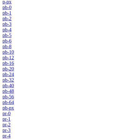
p-px
pb-0
pb-1
pb-2
pb-3
pb-4
pb-5
pb-6
pb-8
pb-10
pb-12
pb-16
pb-20
pb-24
pb-32
pb-40
pb-48
pb-56
pb-64
pb-px
pr-0
pr-1
pr-2
pr-3
pr-4