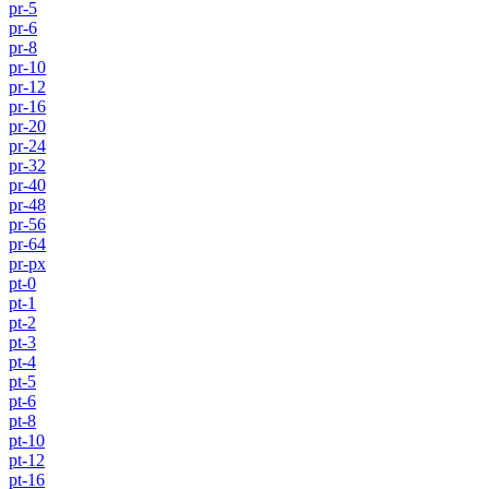
pr-5
pr-6
pr-8
pr-10
pr-12
pr-16
pr-20
pr-24
pr-32
pr-40
pr-48
pr-56
pr-64
pr-px
pt-0
pt-1
pt-2
pt-3
pt-4
pt-5
pt-6
pt-8
pt-10
pt-12
pt-16