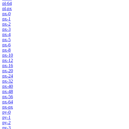
pl-64
pl-px
px-0
px-1
px-2
px-3
px-4
px-5
px-6
px-8
px-10
px-12
px-16
px-20
px-24
px-32
px-40
px-48
px-56
px-64
px-px
py-0
py-1
py-2
py-3