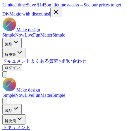
Limited time:
Save
$145
on lifetime access
→
See our prices to get
DivMagic with discounts!
Make design
Simple
Now
Live
Fun
Matter
Simple
製品
解決策
ドキュメント
よくある質問
お問い合わせ
ログイン
Make design
Simple
Now
Live
Fun
Matter
Simple
製品
解決策
ドキュメント