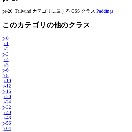
pr-20
:
Tailwind カテゴリに属する​​ CSS クラス
Paddings
このカテゴリの他のクラス
p-0
p-1
p-2
p-3
p-4
p-5
p-6
p-8
p-10
p-12
p-16
p-20
p-24
p-32
p-40
p-48
p-56
p-64