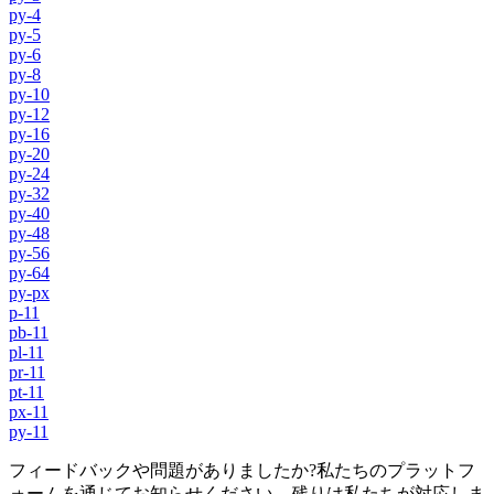
py-4
py-5
py-6
py-8
py-10
py-12
py-16
py-20
py-24
py-32
py-40
py-48
py-56
py-64
py-px
p-11
pb-11
pl-11
pr-11
pt-11
px-11
py-11
フィードバックや問題がありましたか?私たちのプラットフ
ォームを通じてお知らせください。残りは私たちが対応しま