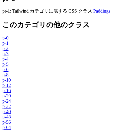
pr-1
:
Tailwind カテゴリに属する​​ CSS クラス
Paddings
このカテゴリの他のクラス
p-0
p-1
p-2
p-3
p-4
p-5
p-6
p-8
p-10
p-12
p-16
p-20
p-24
p-32
p-40
p-48
p-56
p-64