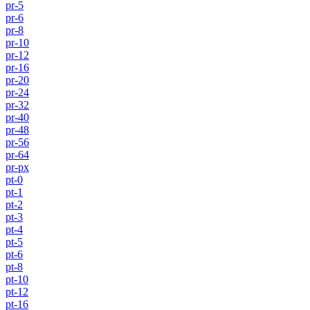
pr-5
pr-6
pr-8
pr-10
pr-12
pr-16
pr-20
pr-24
pr-32
pr-40
pr-48
pr-56
pr-64
pr-px
pt-0
pt-1
pt-2
pt-3
pt-4
pt-5
pt-6
pt-8
pt-10
pt-12
pt-16