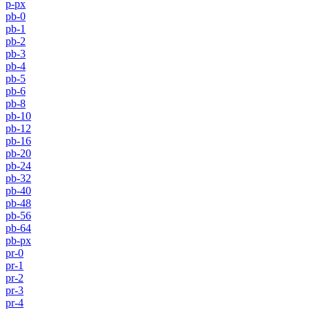
p-px
pb-0
pb-1
pb-2
pb-3
pb-4
pb-5
pb-6
pb-8
pb-10
pb-12
pb-16
pb-20
pb-24
pb-32
pb-40
pb-48
pb-56
pb-64
pb-px
pr-0
pr-1
pr-2
pr-3
pr-4