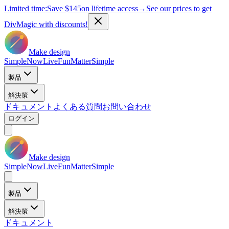
Limited time:
Save
$145
on lifetime access
→
See our prices to get
DivMagic with discounts!
Make design
Simple
Now
Live
Fun
Matter
Simple
製品
解決策
ドキュメント
よくある質問
お問い合わせ
ログイン
Make design
Simple
Now
Live
Fun
Matter
Simple
製品
解決策
ドキュメント