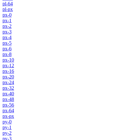
pl-64
pl-px
px-0
px-1
px-2
px-3
px-4
px-5
px-6
px-8
px-10
px-12
px-16
px-20
px-24
px-32
px-40
px-48
px-56
px-64
px-px
py-0
py-1
py-2
py-3