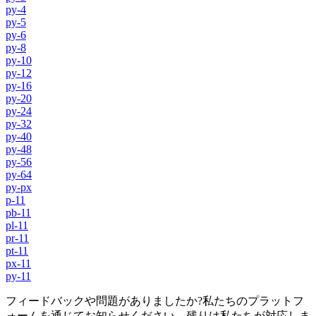
py-4
py-5
py-6
py-8
py-10
py-12
py-16
py-20
py-24
py-32
py-40
py-48
py-56
py-64
py-px
p-11
pb-11
pl-11
pr-11
pt-11
px-11
py-11
フィードバックや問題がありましたか?私たちのプラットフ
ォームを通じてお知らせください。残りは私たちが対応しま