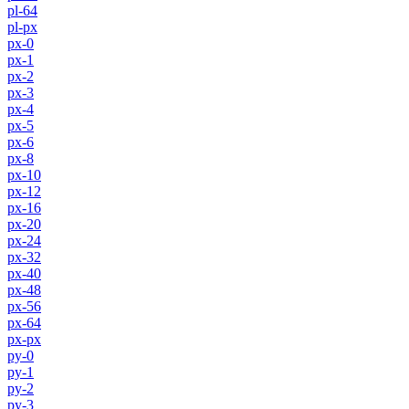
pl-64
pl-px
px-0
px-1
px-2
px-3
px-4
px-5
px-6
px-8
px-10
px-12
px-16
px-20
px-24
px-32
px-40
px-48
px-56
px-64
px-px
py-0
py-1
py-2
py-3