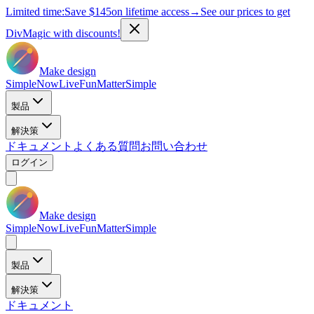
Limited time:
Save
$145
on lifetime access
→
See our prices to get
DivMagic with discounts!
Make design
Simple
Now
Live
Fun
Matter
Simple
製品
解決策
ドキュメント
よくある質問
お問い合わせ
ログイン
Make design
Simple
Now
Live
Fun
Matter
Simple
製品
解決策
ドキュメント