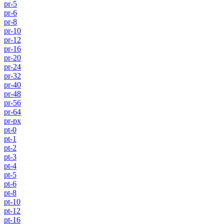
pr-5
pr-6
pr-8
pr-10
pr-12
pr-16
pr-20
pr-24
pr-32
pr-40
pr-48
pr-56
pr-64
pr-px
pt-0
pt-1
pt-2
pt-3
pt-4
pt-5
pt-6
pt-8
pt-10
pt-12
pt-16