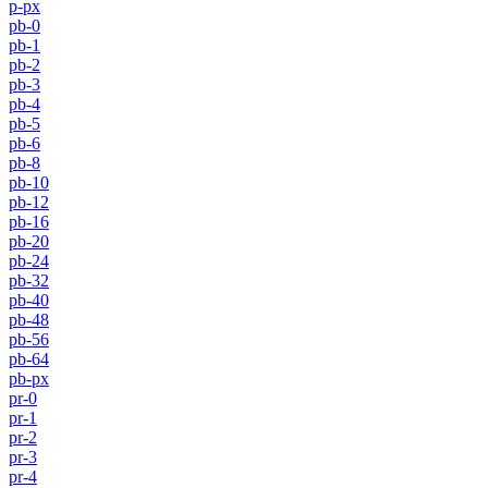
p-px
pb-0
pb-1
pb-2
pb-3
pb-4
pb-5
pb-6
pb-8
pb-10
pb-12
pb-16
pb-20
pb-24
pb-32
pb-40
pb-48
pb-56
pb-64
pb-px
pr-0
pr-1
pr-2
pr-3
pr-4