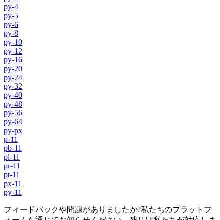
py-4
py-5
py-6
py-8
py-10
py-12
py-16
py-20
py-24
py-32
py-40
py-48
py-56
py-64
py-px
p-11
pb-11
pl-11
pr-11
pt-11
px-11
py-11
フィードバックや問題がありましたか?私たちのプラットフ
ォームを通じてお知らせください。残りは私たちが対応しま