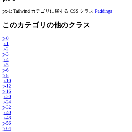
px-1
:
Tailwind カテゴリに属する​​ CSS クラス
Paddings
このカテゴリの他のクラス
p-0
p-1
p-2
p-3
p-4
p-5
p-6
p-8
p-10
p-12
p-16
p-20
p-24
p-32
p-40
p-48
p-56
p-64