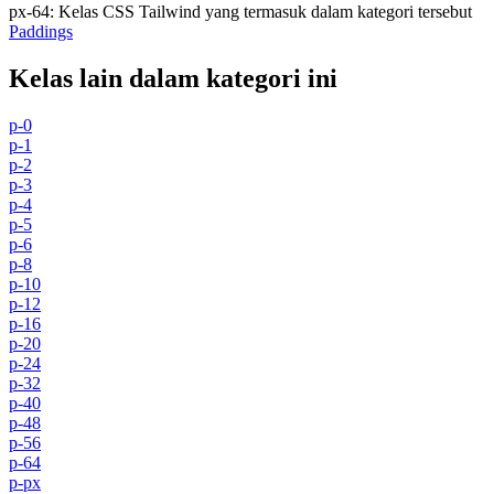
px-64
:
Kelas CSS Tailwind yang termasuk dalam kategori tersebut
Paddings
Kelas lain dalam kategori ini
p-0
p-1
p-2
p-3
p-4
p-5
p-6
p-8
p-10
p-12
p-16
p-20
p-24
p-32
p-40
p-48
p-56
p-64
p-px