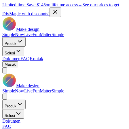
Limited time:
Save
$145
on lifetime access
→
See our prices to get
DivMagic with discounts!
Make design
Simple
Now
Live
Fun
Matter
Simple
Produk
Solusi
Dokumen
FAQ
Kontak
Masuk
Make design
Simple
Now
Live
Fun
Matter
Simple
Produk
Solusi
Dokumen
FAQ