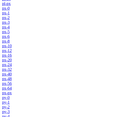
pl-px
px-0
px-1
px-2
px-3
px-4
px-5
px-6
px-8
px-10
px-12
px-16
px-20
px-24
px-32
px-40
px-48
px-56
px-64
px-px
py-0
py-1
py-2
py-3
py-4