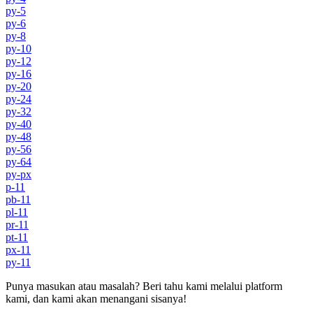
py-5
py-6
py-8
py-10
py-12
py-16
py-20
py-24
py-32
py-40
py-48
py-56
py-64
py-px
p-11
pb-11
pl-11
pr-11
pt-11
px-11
py-11
Punya masukan atau masalah? Beri tahu kami melalui platform
kami, dan kami akan menangani sisanya!