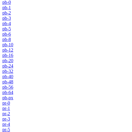
pb-0
pb-1
pb-2
pb-3
pb-4
pb-5
pb-6
pb-8
pb-10
pb-12
pb-16
pb-20
pb-24
pb-32
pb-40
pb-48
pb-56
pb-64
pb-px
pr-0
pr-1
pr-2
pr-3
pr-4
pr-5