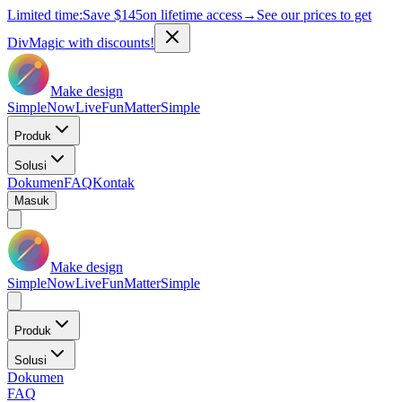
Limited time:
Save
$145
on lifetime access
→
See our prices to get
DivMagic with discounts!
Make design
Simple
Now
Live
Fun
Matter
Simple
Produk
Solusi
Dokumen
FAQ
Kontak
Masuk
Make design
Simple
Now
Live
Fun
Matter
Simple
Produk
Solusi
Dokumen
FAQ