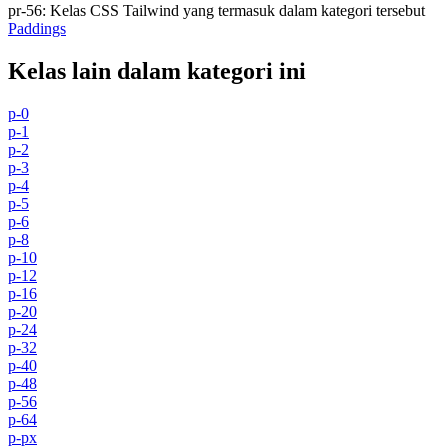
pr-56
:
Kelas CSS Tailwind yang termasuk dalam kategori tersebut
Paddings
Kelas lain dalam kategori ini
p-0
p-1
p-2
p-3
p-4
p-5
p-6
p-8
p-10
p-12
p-16
p-20
p-24
p-32
p-40
p-48
p-56
p-64
p-px