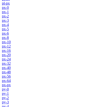
pl-px
px-0
px-1
px-2
px-3
px-4
px-5
px-6
px-8
px-10
px-12
px-16
px-20
px-24
px-32
px-40
px-48
px-56
px-64
px-px
py-0
py-1
py-2
py-3
py-4