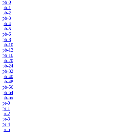
pb-0
pb-1
pb-2
pb-3
pb-4
pb-5
pb-6
pb-8
pb-10
pb-12
pb-16
pb-20
pb-24
pb-32
pb-40
pb-48
pb-56
pb-64
pb-px
pr-0
pr-1
pr-2
pr-3
pr-4
pr-5