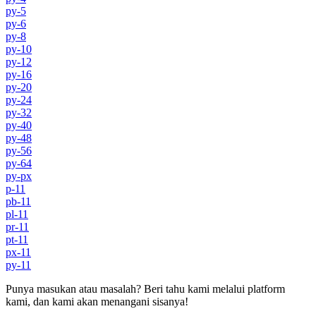
py-5
py-6
py-8
py-10
py-12
py-16
py-20
py-24
py-32
py-40
py-48
py-56
py-64
py-px
p-11
pb-11
pl-11
pr-11
pt-11
px-11
py-11
Punya masukan atau masalah? Beri tahu kami melalui platform
kami, dan kami akan menangani sisanya!