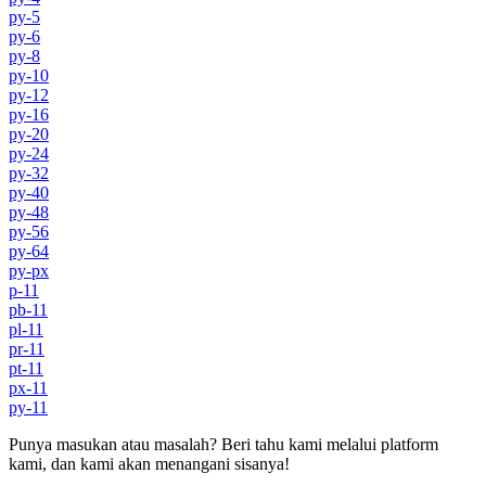
py-5
py-6
py-8
py-10
py-12
py-16
py-20
py-24
py-32
py-40
py-48
py-56
py-64
py-px
p-11
pb-11
pl-11
pr-11
pt-11
px-11
py-11
Punya masukan atau masalah? Beri tahu kami melalui platform
kami, dan kami akan menangani sisanya!