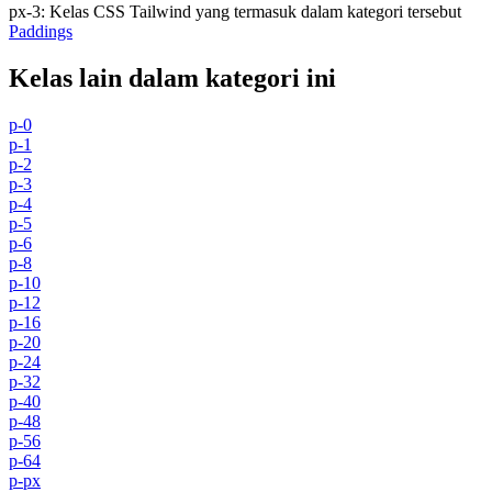
px-3
:
Kelas CSS Tailwind yang termasuk dalam kategori tersebut
Paddings
Kelas lain dalam kategori ini
p-0
p-1
p-2
p-3
p-4
p-5
p-6
p-8
p-10
p-12
p-16
p-20
p-24
p-32
p-40
p-48
p-56
p-64
p-px