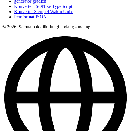
generator gradien
Konverter JSON ke TypeScript
Konverter Stempel Waktu Unix
Pemformat JSON
© 2026. Semua hak dilindungi undang -undang.