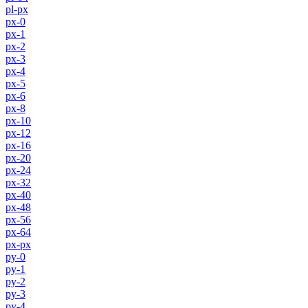
pl-px
px-0
px-1
px-2
px-3
px-4
px-5
px-6
px-8
px-10
px-12
px-16
px-20
px-24
px-32
px-40
px-48
px-56
px-64
px-px
py-0
py-1
py-2
py-3
py-4