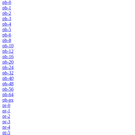
pb-0
pb-1
pb-2
pb-3
pb-4
pb-5
pb-6
pb-8
pb-10
pb-12
pb-16
pb-20
pb-24
pb-32
pb-40
pb-48
pb-56
pb-64
pb-px
pr-0
pr-1
pr-2
pr-3
pr-4
pr-5