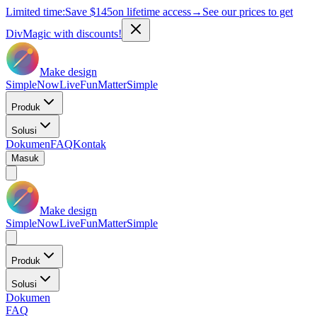
Limited time:
Save
$145
on lifetime access
→
See our prices to get
DivMagic with discounts!
Make design
Simple
Now
Live
Fun
Matter
Simple
Produk
Solusi
Dokumen
FAQ
Kontak
Masuk
Make design
Simple
Now
Live
Fun
Matter
Simple
Produk
Solusi
Dokumen
FAQ