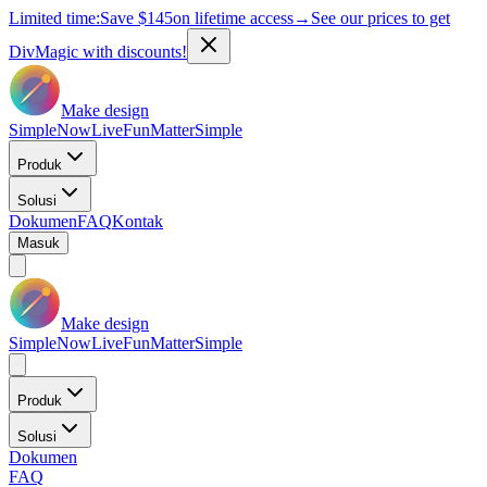
Limited time:
Save
$145
on lifetime access
→
See our prices to get
DivMagic with discounts!
Make design
Simple
Now
Live
Fun
Matter
Simple
Produk
Solusi
Dokumen
FAQ
Kontak
Masuk
Make design
Simple
Now
Live
Fun
Matter
Simple
Produk
Solusi
Dokumen
FAQ