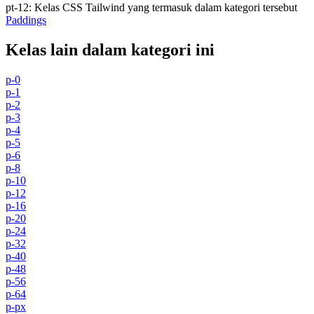
pt-12
:
Kelas CSS Tailwind yang termasuk dalam kategori tersebut
Paddings
Kelas lain dalam kategori ini
p-0
p-1
p-2
p-3
p-4
p-5
p-6
p-8
p-10
p-12
p-16
p-20
p-24
p-32
p-40
p-48
p-56
p-64
p-px