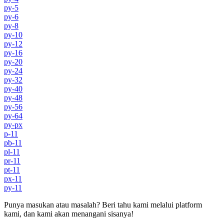
py-5
py-6
py-8
py-10
py-12
py-16
py-20
py-24
py-32
py-40
py-48
py-56
py-64
py-px
p-11
pb-11
pl-11
pr-11
pt-11
px-11
py-11
Punya masukan atau masalah? Beri tahu kami melalui platform
kami, dan kami akan menangani sisanya!