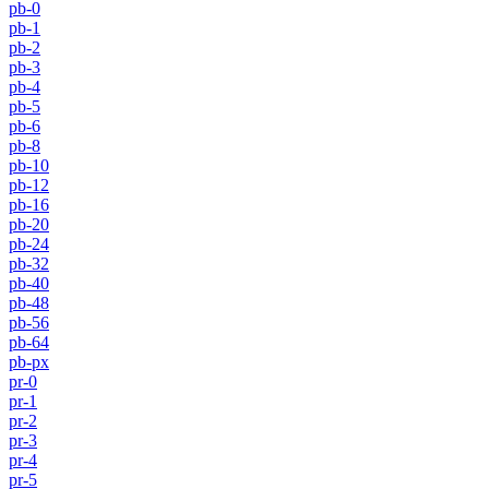
pb-0
pb-1
pb-2
pb-3
pb-4
pb-5
pb-6
pb-8
pb-10
pb-12
pb-16
pb-20
pb-24
pb-32
pb-40
pb-48
pb-56
pb-64
pb-px
pr-0
pr-1
pr-2
pr-3
pr-4
pr-5