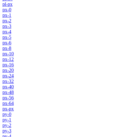
pl-px
px-0
px-1
px-2
px-3
px-4
px-5
px-6
px-8
px-10
px-12
px-16
px-20
px-24
px-32
px-40
px-48
px-56
px-64
px-px
py-0
py-1
py-2
py-3
py-4