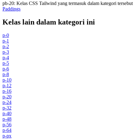
pb-20
:
Kelas CSS Tailwind yang termasuk dalam kategori tersebut
Paddings
Kelas lain dalam kategori ini
p-0
p-1
p-2
p-3
p-4
p-5
p-6
p-8
p-10
p-12
p-16
p-20
p-24
p-32
p-40
p-48
p-56
p-64
p-px