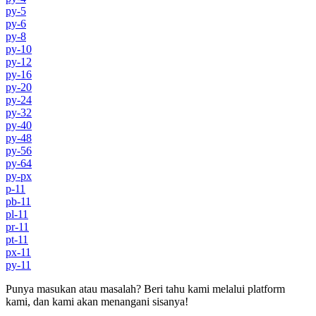
py-5
py-6
py-8
py-10
py-12
py-16
py-20
py-24
py-32
py-40
py-48
py-56
py-64
py-px
p-11
pb-11
pl-11
pr-11
pt-11
px-11
py-11
Punya masukan atau masalah? Beri tahu kami melalui platform
kami, dan kami akan menangani sisanya!