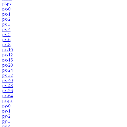
pl-px
px-0
px-1
px-2
px-3
px-4
px-5
px-6
px-8
px-10
px-12
px-16
px-20
px-24
px-32
px-40
px-48
px-56
px-64
px-px
py-0
py-1
py-2
py-3
py-4