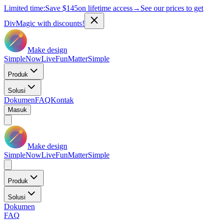
Limited time:
Save
$145
on lifetime access
→
See our prices to get
DivMagic with discounts!
Make design
Simple
Now
Live
Fun
Matter
Simple
Produk
Solusi
Dokumen
FAQ
Kontak
Masuk
Make design
Simple
Now
Live
Fun
Matter
Simple
Produk
Solusi
Dokumen
FAQ