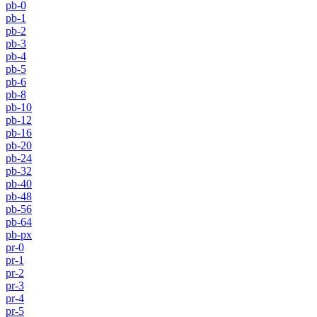
pb-0
pb-1
pb-2
pb-3
pb-4
pb-5
pb-6
pb-8
pb-10
pb-12
pb-16
pb-20
pb-24
pb-32
pb-40
pb-48
pb-56
pb-64
pb-px
pr-0
pr-1
pr-2
pr-3
pr-4
pr-5