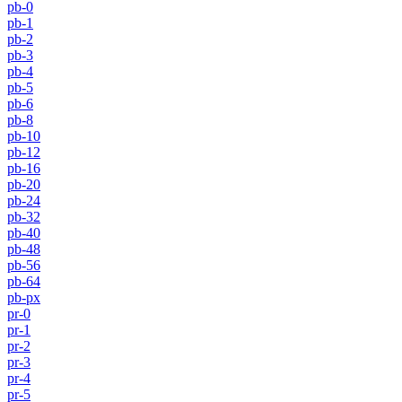
pb-0
pb-1
pb-2
pb-3
pb-4
pb-5
pb-6
pb-8
pb-10
pb-12
pb-16
pb-20
pb-24
pb-32
pb-40
pb-48
pb-56
pb-64
pb-px
pr-0
pr-1
pr-2
pr-3
pr-4
pr-5