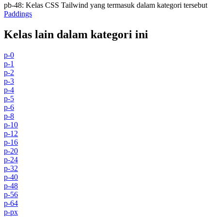
pb-48
:
Kelas CSS Tailwind yang termasuk dalam kategori tersebut
Paddings
Kelas lain dalam kategori ini
p-0
p-1
p-2
p-3
p-4
p-5
p-6
p-8
p-10
p-12
p-16
p-20
p-24
p-32
p-40
p-48
p-56
p-64
p-px