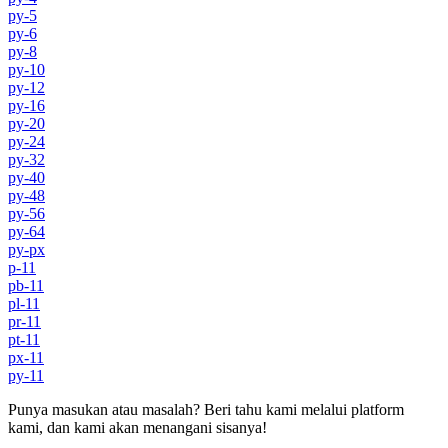
py-5
py-6
py-8
py-10
py-12
py-16
py-20
py-24
py-32
py-40
py-48
py-56
py-64
py-px
p-11
pb-11
pl-11
pr-11
pt-11
px-11
py-11
Punya masukan atau masalah? Beri tahu kami melalui platform
kami, dan kami akan menangani sisanya!