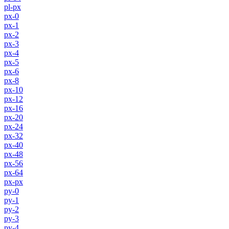
pl-px
px-0
px-1
px-2
px-3
px-4
px-5
px-6
px-8
px-10
px-12
px-16
px-20
px-24
px-32
px-40
px-48
px-56
px-64
px-px
py-0
py-1
py-2
py-3
py-4