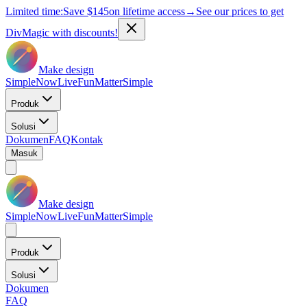
Limited time:
Save
$145
on lifetime access
→
See our prices to get
DivMagic with discounts!
Make design
Simple
Now
Live
Fun
Matter
Simple
Produk
Solusi
Dokumen
FAQ
Kontak
Masuk
Make design
Simple
Now
Live
Fun
Matter
Simple
Produk
Solusi
Dokumen
FAQ