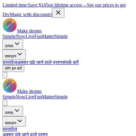
Limited time:
Save
$145
on lifetime access
→
See our prices to get
DivMagic with discounts!
Make design
Simple
Now
Live
Fun
Matter
Simple
उत्पाद
समाधान
दस्तावेज़
अक्सर पूछे जाने वाले प्रश्न
संपर्क करें
लॉग इन करें
Make design
Simple
Now
Live
Fun
Matter
Simple
उत्पाद
समाधान
दस्तावेज़
अक्सर पूछे जाने वाले प्रश्न