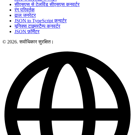
सीएसएस से टेलविंड सीएसएस कनवर्टर
रंग परिवर्तक
ढाल जनरेटर
JSON to TypeScript कन्वर्टर
यूनिक्स टाइमस्टैम्प कनवर्टर
JSON फ़ॉर्मेटर
© 2026. सर्वाधिकार सुरक्षित।