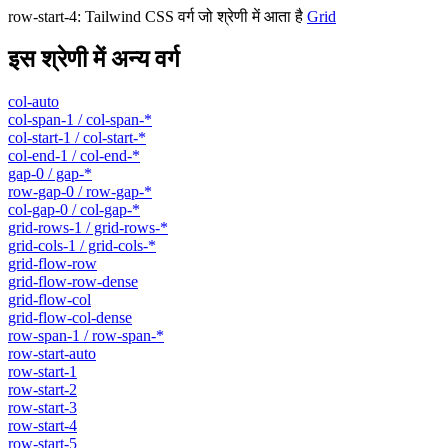
row-start-4
:
Tailwind CSS वर्ग जो श्रेणी में आता है
Grid
इस श्रेणी में अन्य वर्ग
col-auto
col-span-1 / col-span-*
col-start-1 / col-start-*
col-end-1 / col-end-*
gap-0 / gap-*
row-gap-0 / row-gap-*
col-gap-0 / col-gap-*
grid-rows-1 / grid-rows-*
grid-cols-1 / grid-cols-*
grid-flow-row
grid-flow-row-dense
grid-flow-col
grid-flow-col-dense
row-span-1 / row-span-*
row-start-auto
row-start-1
row-start-2
row-start-3
row-start-4
row-start-5