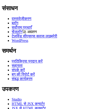
संसाधन
दस्तावेज़ीकरण
ब्लॉग
सर्वोत्तम प्रथाएँ
चेंजलॉग
🚀
अद्यतन
टेलविंड सीएसएस क्लास लाइब्रेरी
WordPress
समर्थन
प्रतिक्रिया प्रदान करें
सहायता
संपर्क करें
बग की रिपोर्ट करें
संबद्ध कार्यक्रम
उपकरण
Studio
HTML से JSX कन्वर्टर
JSX से HTML कनवर्टर