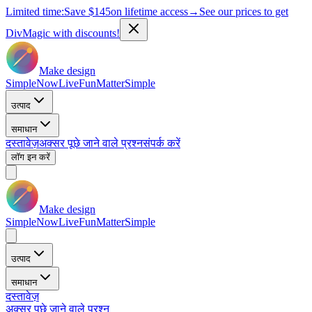
Limited time:
Save
$145
on lifetime access
→
See our prices to get
DivMagic with discounts!
Make design
Simple
Now
Live
Fun
Matter
Simple
उत्पाद
समाधान
दस्तावेज़
अक्सर पूछे जाने वाले प्रश्न
संपर्क करें
लॉग इन करें
Make design
Simple
Now
Live
Fun
Matter
Simple
उत्पाद
समाधान
दस्तावेज़
अक्सर पूछे जाने वाले प्रश्न