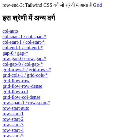
row-end-3
:
Tailwind CSS वर्ग जो श्रेणी में आता है
Grid
इस श्रेणी में अन्य वर्ग
col-auto
col-span-1 / col-span-*
col-start-1 / col-start-*
col-end-1 / col-end-*
gap-0 / gap-*
row-gap-0 / row-gap-*
col-gap-0 / col-gap-*
grid-rows-1 / grid-rows-*
grid-cols-1 / grid-cols-*
grid-flow-row
grid-flow-row-dense
grid-flow-col
grid-flow-col-dense
row-span-1 / row-span-*
row-start-auto
row-start-1
row-start-2
row-start-3
row-start-4
row-start-5