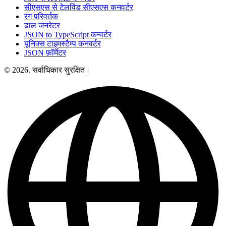
सीएसएस से टेलविंड सीएसएस कनवर्टर
रंग परिवर्तक
ढाल जनरेटर
JSON to TypeScript कन्वर्टर
यूनिक्स टाइमस्टैम्प कनवर्टर
JSON फ़ॉर्मेटर
© 2026. सर्वाधिकार सुरक्षित।