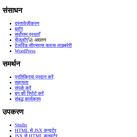
संसाधन
दस्तावेज़ीकरण
ब्लॉग
सर्वोत्तम प्रथाएँ
चेंजलॉग
🚀
अद्यतन
टेलविंड सीएसएस क्लास लाइब्रेरी
WordPress
समर्थन
प्रतिक्रिया प्रदान करें
सहायता
संपर्क करें
बग की रिपोर्ट करें
संबद्ध कार्यक्रम
उपकरण
Studio
HTML से JSX कन्वर्टर
JSX से HTML कनवर्टर