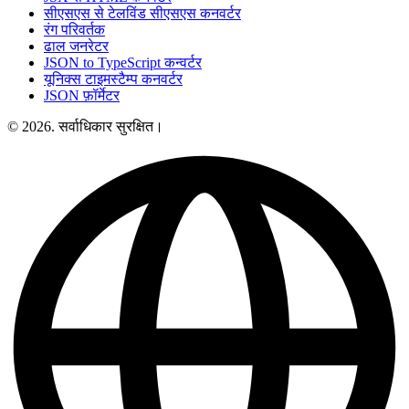
सीएसएस से टेलविंड सीएसएस कनवर्टर
रंग परिवर्तक
ढाल जनरेटर
JSON to TypeScript कन्वर्टर
यूनिक्स टाइमस्टैम्प कनवर्टर
JSON फ़ॉर्मेटर
© 2026. सर्वाधिकार सुरक्षित।