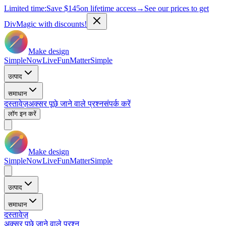
Limited time:
Save
$145
on lifetime access
→
See our prices to get
DivMagic with discounts!
Make design
Simple
Now
Live
Fun
Matter
Simple
उत्पाद
समाधान
दस्तावेज़
अक्सर पूछे जाने वाले प्रश्न
संपर्क करें
लॉग इन करें
Make design
Simple
Now
Live
Fun
Matter
Simple
उत्पाद
समाधान
दस्तावेज़
अक्सर पूछे जाने वाले प्रश्न