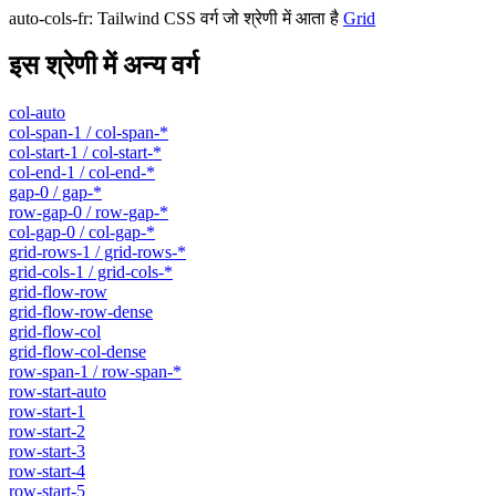
auto-cols-fr
:
Tailwind CSS वर्ग जो श्रेणी में आता है
Grid
इस श्रेणी में अन्य वर्ग
col-auto
col-span-1 / col-span-*
col-start-1 / col-start-*
col-end-1 / col-end-*
gap-0 / gap-*
row-gap-0 / row-gap-*
col-gap-0 / col-gap-*
grid-rows-1 / grid-rows-*
grid-cols-1 / grid-cols-*
grid-flow-row
grid-flow-row-dense
grid-flow-col
grid-flow-col-dense
row-span-1 / row-span-*
row-start-auto
row-start-1
row-start-2
row-start-3
row-start-4
row-start-5