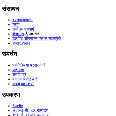
संसाधन
दस्तावेज़ीकरण
ब्लॉग
सर्वोत्तम प्रथाएँ
चेंजलॉग
🚀
अद्यतन
टेलविंड सीएसएस क्लास लाइब्रेरी
WordPress
समर्थन
प्रतिक्रिया प्रदान करें
सहायता
संपर्क करें
बग की रिपोर्ट करें
संबद्ध कार्यक्रम
उपकरण
Studio
HTML से JSX कन्वर्टर
JSX से HTML कनवर्टर