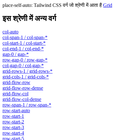
place-self-auto
:
Tailwind CSS वर्ग जो श्रेणी में आता है
Grid
इस श्रेणी में अन्य वर्ग
col-auto
col-span-1 / col-span-*
col-start-1 / col-start-*
col-end-1 / col-end-*
gap-0 / gap-*
row-gap-0 / row-gap-*
col-gap-0 / col-gap-*
grid-rows-1 / grid-rows-*
grid-cols-1 / grid-cols-*
grid-flow-row
grid-flow-row-dense
grid-flow-col
grid-flow-col-dense
row-span-1 / row-span-*
row-start-auto
row-start-1
row-start-2
row-start-3
row-start-4
row-start-5