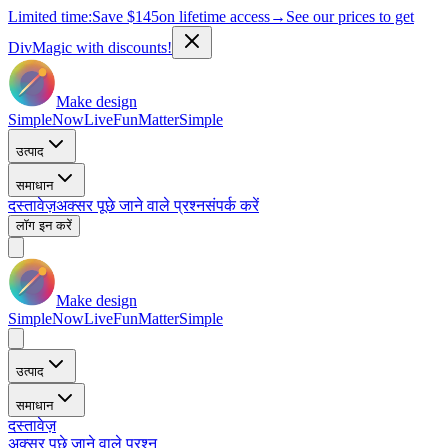
Limited time:
Save
$145
on lifetime access
→
See our prices to get
DivMagic with discounts!
Make design
Simple
Now
Live
Fun
Matter
Simple
उत्पाद
समाधान
दस्तावेज़
अक्सर पूछे जाने वाले प्रश्न
संपर्क करें
लॉग इन करें
Make design
Simple
Now
Live
Fun
Matter
Simple
उत्पाद
समाधान
दस्तावेज़
अक्सर पूछे जाने वाले प्रश्न