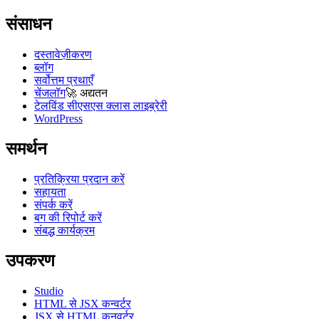
संसाधन
दस्तावेज़ीकरण
ब्लॉग
सर्वोत्तम प्रथाएँ
चेंजलॉग
🚀
अद्यतन
टेलविंड सीएसएस क्लास लाइब्रेरी
WordPress
समर्थन
प्रतिक्रिया प्रदान करें
सहायता
संपर्क करें
बग की रिपोर्ट करें
संबद्ध कार्यक्रम
उपकरण
Studio
HTML से JSX कन्वर्टर
JSX से HTML कनवर्टर