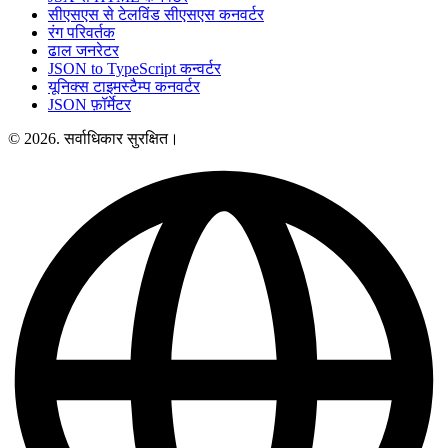
सीएसएस से टेलविंड सीएसएस कनवर्टर
रंग परिवर्तक
ढाल जनरेटर
JSON to TypeScript कन्वर्टर
यूनिक्स टाइमस्टैम्प कनवर्टर
JSON फ़ॉर्मेटर
© 2026. सर्वाधिकार सुरक्षित।