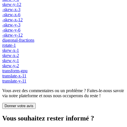
skew-y-12
-skew-x-3
-skew-x-6
-skew-x-12
-skew-y-3
-skew-y-6
-skew-y-12
diagonal-fractions
rotate-1
skew-x-1
skew-x-2
skew-y-1
skew-y-2
transform-gpu
translate-x-11
translate-y-11
Vous avez des commentaires ou un problème ? Faites-le-nous savoir
via notre plateforme et nous nous occuperons du reste !
Donner votre avis
Vous souhaitez rester informé ?