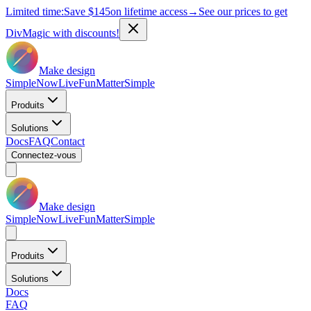
Limited time:
Save
$145
on lifetime access
→
See our prices to get
DivMagic with discounts!
Make design
Simple
Now
Live
Fun
Matter
Simple
Produits
Solutions
Docs
FAQ
Contact
Connectez-vous
Make design
Simple
Now
Live
Fun
Matter
Simple
Produits
Solutions
Docs
FAQ