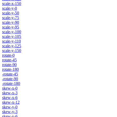
scale-x-150
scale-y-0
scale-y-50
scale-y-75
scale-y-90
scale-y-95
scale-y-100
scale-y-105
scale-y-110
scale-y-125
scale-y-150
rotate-0
rotate-45
rotate-90
rotate-180
-rotate-45
-rotate-90
-rotate-180
skew-x-0
skew-x-3
skew-x-6
skew-x-12
skew-y-0
skew-y-3
skew-y-6