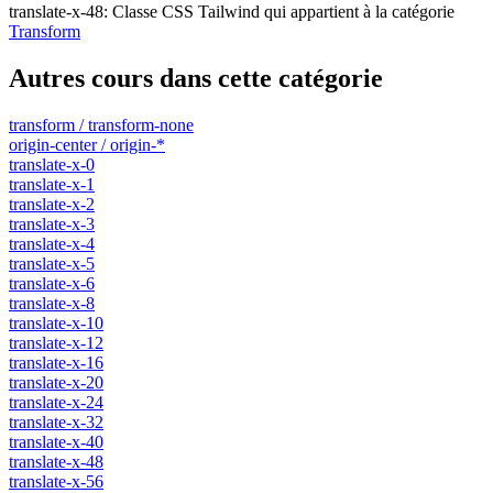
translate-x-48
:
Classe CSS Tailwind qui appartient à la catégorie
Transform
Autres cours dans cette catégorie
transform / transform-none
origin-center / origin-*
translate-x-0
translate-x-1
translate-x-2
translate-x-3
translate-x-4
translate-x-5
translate-x-6
translate-x-8
translate-x-10
translate-x-12
translate-x-16
translate-x-20
translate-x-24
translate-x-32
translate-x-40
translate-x-48
translate-x-56